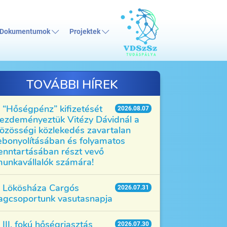
Dokumentumok
Projektek
TOVÁBBI HÍREK
“Hőségpénz” kifizetését
2026.08.07
ezdeményeztük Vitézy Dávidnál a
özösségi közlekedés zavartalan
ebonyolításában és folyamatos
enntartásában részt vevő
unkavállalók számára!
Lökösháza Cargós
2026.07.31
agcsoportunk vasutasnapja
III. fokú hőségriasztás
2026.07.30