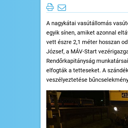
A nagykátai vasútállomás vasútő
egyik sínen, amiket azonnal elt
vett észre 2,1 méter hosszan o
József, a MÁV-Start vezérigazga
Rendőrkapitányság munkatársait
elfogták a tetteseket. A szándé
veszélyeztetése bűncselekmény