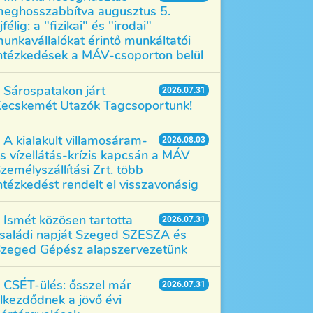
eghosszabbítva augusztus 5.
jfélig: a "fizikai" és "irodai"
unkavállalókat érintő munkáltatói
ntézkedések a MÁV-csoporton belül
Sárospatakon járt
2026.07.31
ecskemét Utazók Tagcsoportunk!
A kialakult villamosáram-
2026.08.03
s vízellátás-krízis kapcsán a MÁV
zemélyszállítási Zrt. több
ntézkedést rendelt el visszavonásig
Ismét közösen tartotta
2026.07.31
saládi napját Szeged SZESZA és
zeged Gépész alapszervezetünk
CSÉT-ülés: ősszel már
2026.07.31
lkezdődnek a jövő évi