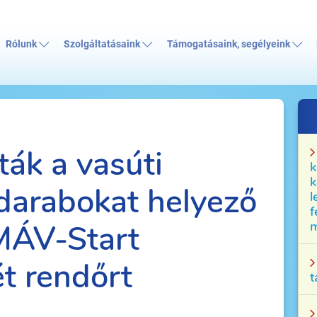
Rólunk
Szolgáltatásaink
Támogatásaink, segélyeink
ták a vasúti
k
k
darabokat helyező
l
f
 MÁV-Start
m
ét rendőrt
t