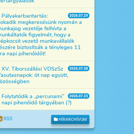
értárgyalások
Pályakarbantartás:
2026.07.29
okadik megkeresésünk nyomán a
unkajog vezetője felhívta a
unkáltatók figyelmét, hogy a
épkocsit vezető munkavállalók
észére biztosítsák a tényleges 11
ra napi pihenőidőt!
XV. Tiborszállási VDSzSz
2026.07.28
asutasnapok: öt nap együtt,
özösségben
Folytatódik a „percunami”
2026.07.23
 napi pihenőidő tárgyában (?)
RSS
HÍRARCHÍVUM