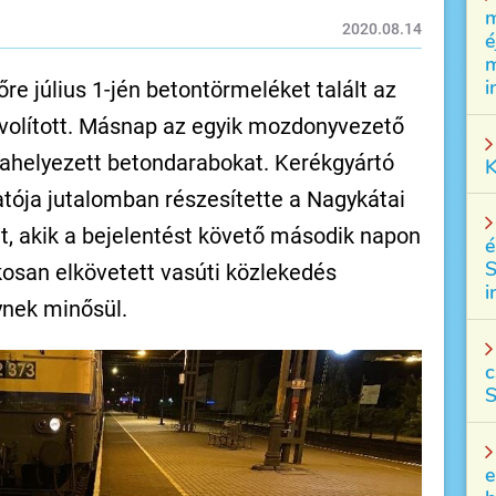
m
2020.08.14
é
m
i
re július 1-jén betontörmeléket talált az
ávolított. Másnap az egyik mozdonyvezető
dahelyezett betondarabokat. Kerékgyártó
K
tója jutalomban részesítette a Nagykátai
, akik a bejelentést követő második napon
é
S
kosan elkövetett vasúti közlekedés
i
nek minősül.
c
S
e