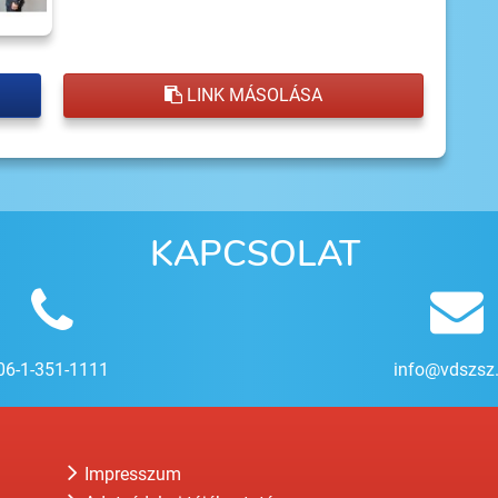
LINK MÁSOLÁSA
KAPCSOLAT
06-1-351-1111
info@vdszsz
Impresszum