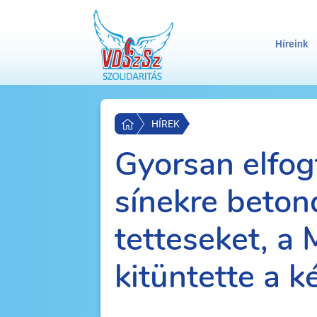
Híreink
HÍREK
Gyorsan elfog
sínekre beton
tetteseket, a
kitüntette a k