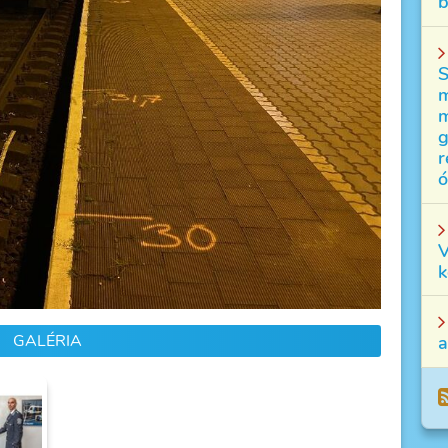
b
S
m
m
g
r
ó
V
k
GALÉRIA
a