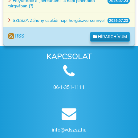
Folytatódik a „percunami” a napi pihenőidő
2026.07.23
tárgyában (?)
SZESZA Záhony családi nap, horgászversennyel
2026.07.23
RSS
HÍRARCHÍVUM
KAPCSOLAT
06-1-351-1111
info@vdszsz.hu