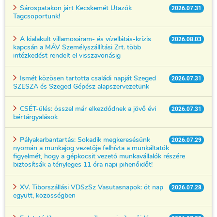
Sárospatakon járt Kecskemét Utazók
2026.07.31
Tagcsoportunk!
A kialakult villamosáram- és vízellátás-krízis
2026.08.03
kapcsán a MÁV Személyszállítási Zrt. több
intézkedést rendelt el visszavonásig
Ismét közösen tartotta családi napját Szeged
2026.07.31
SZESZA és Szeged Gépész alapszervezetünk
CSÉT-ülés: ősszel már elkezdődnek a jövő évi
2026.07.31
bértárgyalások
Pályakarbantartás: Sokadik megkeresésünk
2026.07.29
nyomán a munkajog vezetője felhívta a munkáltatók
figyelmét, hogy a gépkocsit vezető munkavállalók részére
biztosítsák a tényleges 11 óra napi pihenőidőt!
XV. Tiborszállási VDSzSz Vasutasnapok: öt nap
2026.07.28
együtt, közösségben