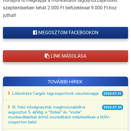
hónapra is megkapja a munkáltatói tagdíjhozzájárulást:
szeptemberben tehát 2.000 Ft befizetéssel 9.000 Ft-hoz
juthat!
MEGOSZTOM FACEBOOKON
LINK MÁSOLÁSA
TOVÁBBI HÍREK
Lökösháza Cargós tagcsoportunk vasutasnapja
2026.07.31
III. fokú hőségriasztás meghosszabbítva
2026.07.30
augusztus 5. éjfélig: a "fizikai" és "irodai"
munkavállalókat érintő munkáltatói intézkedések a MÁV-
csoporton belül