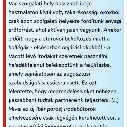
Vác szolgálati hely hosszabb ideje
használaton kívül volt, takarékossági okokból
csak azon szolgálati helyekre fordítunk anyagi
erőforrást, ahol aktívan jelen vagyunk. Amikor
eldőlt, hogy a stúrovoi beköltözés miatt a
kollégák - elsősorban bejárási okokból - a
Vácott lévő irodákat szeretnék használni,
haladéktalanul belekezdtünk a felújításba,
amely sajnálatosan az augusztusi
szabadságolási csúcsra esett. Ez azt
jelentette, hogy megrendeléseinket nehezen
(lassabban) tudták partnereink teljesíteni.
(...)
Mivel az új (bár poros) irodabútorok
elhelyezésére csak legvégén kerülhetett sor, a
nagytakarítási igényünket is csak ezután