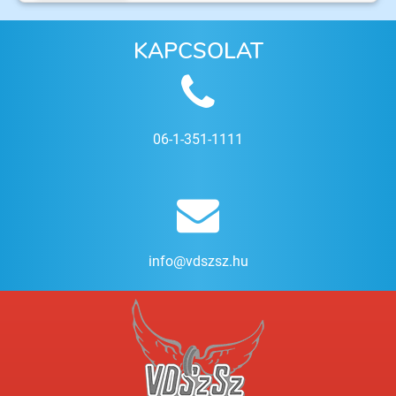
KAPCSOLAT
06-1-351-1111
info@vdszsz.hu