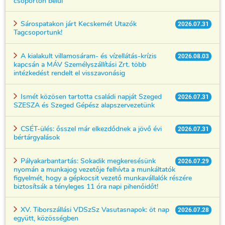
csoporton belül
Sárospatakon járt Kecskemét Utazók
2026.07.31
Tagcsoportunk!
A kialakult villamosáram- és vízellátás-krízis
2026.08.03
kapcsán a MÁV Személyszállítási Zrt. több
intézkedést rendelt el visszavonásig
Ismét közösen tartotta családi napját Szeged
2026.07.31
SZESZA és Szeged Gépész alapszervezetünk
CSÉT-ülés: ősszel már elkezdődnek a jövő évi
2026.07.31
bértárgyalások
Pályakarbantartás: Sokadik megkeresésünk
2026.07.29
nyomán a munkajog vezetője felhívta a munkáltatók
figyelmét, hogy a gépkocsit vezető munkavállalók részére
biztosítsák a tényleges 11 óra napi pihenőidőt!
XV. Tiborszállási VDSzSz Vasutasnapok: öt nap
2026.07.28
együtt, közösségben