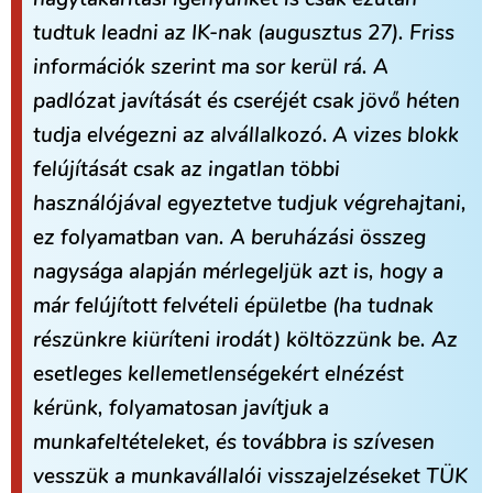
tudtuk leadni az IK-nak (augusztus 27). Friss
információk szerint ma sor kerül rá. A
padlózat javítását és cseréjét csak jövő héten
tudja elvégezni az alvállalkozó.
A vizes blokk
felújítását csak az ingatlan többi
használójával egyeztetve tudjuk végrehajtani,
ez folyamatban van. A beruházási összeg
nagysága alapján mérlegeljük azt is, hogy a
már felújított felvételi épületbe (ha tudnak
részünkre kiüríteni irodát) költözzünk be. Az
esetleges kellemetlenségekért elnézést
kérünk, folyamatosan javítjuk a
munkafeltételeket, és továbbra is szívesen
vesszük a munkavállalói visszajelzéseket TÜK