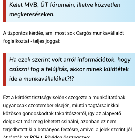
Kelet MVB, ÜT fórumain, illetve közvetlen
megkereséseken.
A tízpontos kérdés, ami most sok Cargós munkavállalót
foglalkoztat - teljes joggal:
Ha ezek szerint volt arról információtok, hogy
csúszni fog a felújítás, akkor minek küldtétek
ide a munkavállalókat?!?
Ezt a kérdést tisztségviselőnk szegezte a munkáltatónak
ugyancsak szeptember elsején, miután tagtársainkkal
közösen gondoskodtak takarítószerről, így az alapvető
dolgokat már meg lehetett csinálni, azonban ez nem
terjedhetett ki a botrányos festésre, amivel a jelek szerint jól
átvágták az RCH-t. Röviden összegezve: