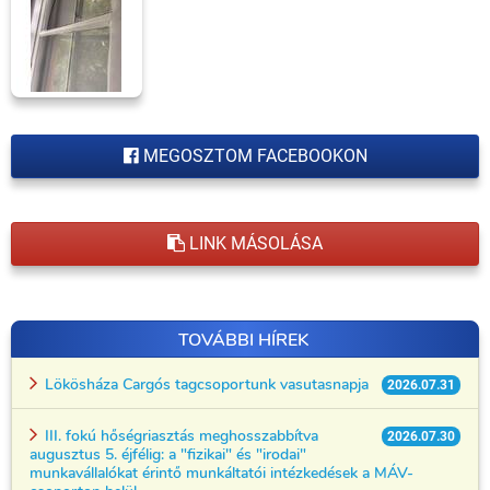
MEGOSZTOM FACEBOOKON
LINK MÁSOLÁSA
TOVÁBBI HÍREK
Lökösháza Cargós tagcsoportunk vasutasnapja
2026.07.31
III. fokú hőségriasztás meghosszabbítva
2026.07.30
augusztus 5. éjfélig: a "fizikai" és "irodai"
munkavállalókat érintő munkáltatói intézkedések a MÁV-