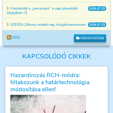
Folytatódik a „percunami” a napi pihenőidő
2026.07.23
tárgyában (?)
SZESZA Záhony családi nap, horgászversennyel
2026.07.23
RSS
HÍRARCHÍVUM
KAPCSOLÓDÓ CIKKEK
Hazardírozás RCH-módra:
tiltakozunk a határtechnológia
módosítása ellen!