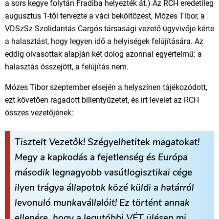
a sors kegye folytán Fradiba helyezték át.) Az RCH eredetileg
augusztus 1-től tervezte a váci beköltözést, Mózes Tibor, a
VDSzSz Szolidaritás Cargós társasági vezető ügyvivője kérte
a halasztást, hogy legyen idő a helyiségek felújítására. Az
eddig olvasottak alapján két dolog azonnal egyértelmű: a
halasztás összejött, a felújítás nem.
Mózes Tibor szeptember elsején a helyszínen tájékozódott,
ezt követően ragadott billentyűzetet, és írt levelet az RCH
összes vezetőjének:
Tisztelt Vezetők!
Szégyelhetitek magatokat!
Megy a kapkodás a fejetlenség és Európa
második legnagyobb vasútlogisztikai cége
ilyen trágya állapotok közé küldi a határról
levonuló munkavállalóit!
Ez történt annak
ellenére, hogy a legutóbbi VÉT ülésen mi