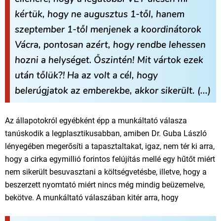
kértük, hogy ne augusztus 1-től, hanem
szeptember 1-től menjenek a koordinátorok
Vácra, pontosan azért, hogy rendbe lehessen
hozni a helységet.
Őszintén! Mit vártok ezek
után tőlük?!
Ha az volt a cél, hogy
belerúgjatok az emberekbe, akkor sikerült. (...)
Az állapotokról egyébként épp a munkáltató válasza
tanúskodik a legplasztikusabban, amiben Dr. Guba László
lényegében megerősíti a tapasztaltakat, igaz, nem tér ki arra,
hogy a cirka egymillió forintos felújítás mellé egy hűtőt miért
nem sikerült besuvasztani a költségvetésbe, illetve, hogy a
beszerzett nyomtató miért nincs még mindig beüzemelve,
bekötve. A munkáltató válaszában kitér arra, hogy