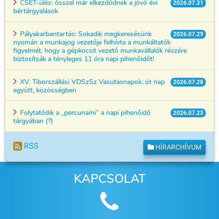
CSÉT-ülés: ősszel már elkezdődnek a jövő évi
2026.07.31
bértárgyalások
Pályakarbantartás: Sokadik megkeresésünk
2026.07.29
nyomán a munkajog vezetője felhívta a munkáltatók
figyelmét, hogy a gépkocsit vezető munkavállalók részére
biztosítsák a tényleges 11 óra napi pihenőidőt!
XV. Tiborszállási VDSzSz Vasutasnapok: öt nap
2026.07.28
együtt, közösségben
Folytatódik a „percunami” a napi pihenőidő
2026.07.23
tárgyában (?)
RSS
HÍRARCHÍVUM
KAPCSOLAT