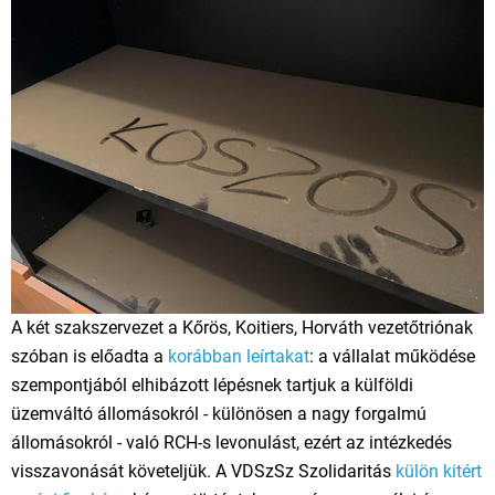
A két szakszervezet a Kőrös, Koitiers, Horváth vezetőtriónak
szóban is előadta a
korábban leírtakat
: a vállalat működése
szempontjából elhibázott lépésnek tartjuk a külföldi
üzemváltó állomásokról - különösen a nagy forgalmú
állomásokról - való RCH-s levonulást, ezért az intézkedés
visszavonását követeljük. A VDSzSz Szolidaritás
külön kitért