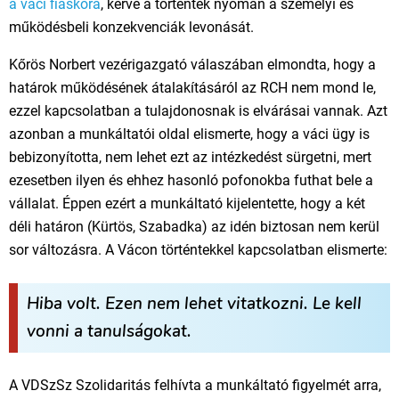
a váci fiaskóra
, kérve a történtek nyomán a személyi és
működésbeli konzekvenciák levonását.
Kőrös Norbert vezérigazgató válaszában elmondta, hogy a
határok működésének átalakításáról az RCH nem mond le,
ezzel kapcsolatban a tulajdonosnak is elvárásai vannak. Azt
azonban a munkáltatói oldal elismerte, hogy a váci ügy is
bebizonyította, nem lehet ezt az intézkedést sürgetni, mert
ezesetben ilyen és ehhez hasonló pofonokba futhat bele a
vállalat. Éppen ezért a munkáltató kijelentette, hogy a két
déli határon (Kürtös, Szabadka) az idén biztosan nem kerül
sor változásra. A Vácon történtekkel kapcsolatban elismerte:
Hiba volt. Ezen nem lehet vitatkozni. Le kell
vonni a tanulságokat.
A VDSzSz Szolidaritás felhívta a munkáltató figyelmét arra,