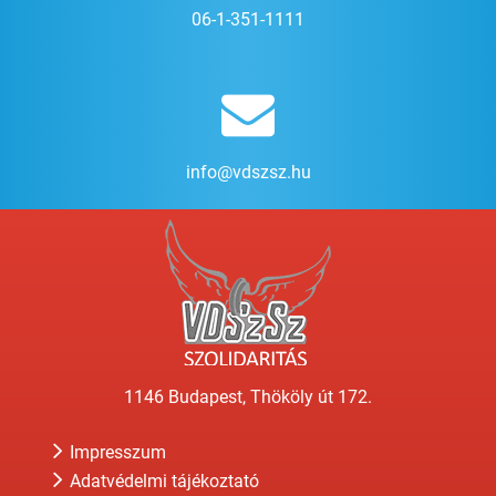
06-1-351-1111
info@vdszsz.hu
1146 Budapest, Thököly út 172.
Impresszum
Adatvédelmi tájékoztató