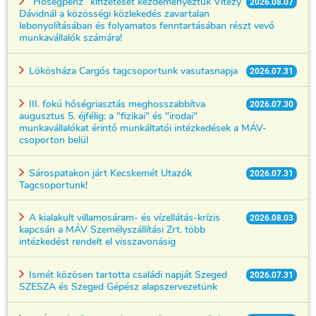
“Hőségpénz” kifizetését kezdeményeztük Vitézy
2026.08.07
Dávidnál a közösségi közlekedés zavartalan
lebonyolításában és folyamatos fenntartásában részt vevő
munkavállalók számára!
Lökösháza Cargós tagcsoportunk vasutasnapja
2026.07.31
III. fokú hőségriasztás meghosszabbítva
2026.07.30
augusztus 5. éjfélig: a "fizikai" és "irodai"
munkavállalókat érintő munkáltatói intézkedések a MÁV-
csoporton belül
Sárospatakon járt Kecskemét Utazók
2026.07.31
Tagcsoportunk!
A kialakult villamosáram- és vízellátás-krízis
2026.08.03
kapcsán a MÁV Személyszállítási Zrt. több
intézkedést rendelt el visszavonásig
Ismét közösen tartotta családi napját Szeged
2026.07.31
SZESZA és Szeged Gépész alapszervezetünk