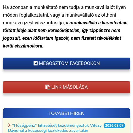
Ha azonban a munkáltató nem tudja a munkavállalót ilyen
módon foglalkoztatni, vagy a munkavállaló az otthoni
munkavégzést visszautasítja,
a munkavállaló a karanténban
töltött ideje alatt nem keresőképtelen, így táppénzre nem
jogosult, ezen időtartam igazolt, nem fizetett távollétként
kerül elszámolásra.
MEGOSZTOM FACEBOOKON
LINK MÁSOLÁSA
TOVÁBBI HÍREK
“Hőségpénz” kifizetését kezdeményeztük Vitézy
2026.08.07
Dávidnál a közösségi közlekedés zavartalan