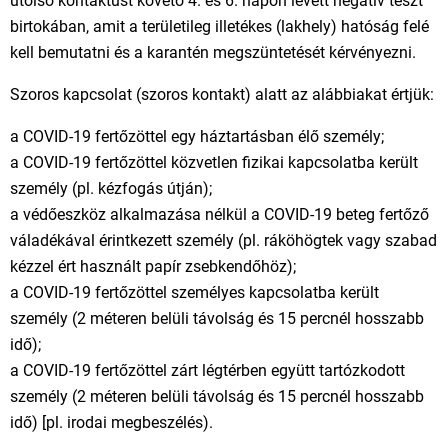
utolsó kontaktust követő 4. és 6. napon levett negatív teszt
birtokában, amit a területileg illetékes (lakhely) hatóság felé
kell bemutatni és a karantén megszüntetését kérvényezni.
Szoros kapcsolat (szoros kontakt) alatt az alábbiakat értjük:
a COVID-19 fertőzöttel egy háztartásban élő személy;
a COVID-19 fertőzöttel közvetlen fizikai kapcsolatba került
személy (pl. kézfogás útján);
a védőeszköz alkalmazása nélkül a COVID-19 beteg fertőző
váladékával érintkezett személy (pl. ráköhögtek vagy szabad
kézzel ért használt papír zsebkendőhöz);
a COVID-19 fertőzöttel személyes kapcsolatba került
személy (2 méteren belüli távolság és 15 percnél hosszabb
idő);
a COVID-19 fertőzöttel zárt légtérben együtt tartózkodott
személy (2 méteren belüli távolság és 15 percnél hosszabb
idő) [pl. irodai megbeszélés).