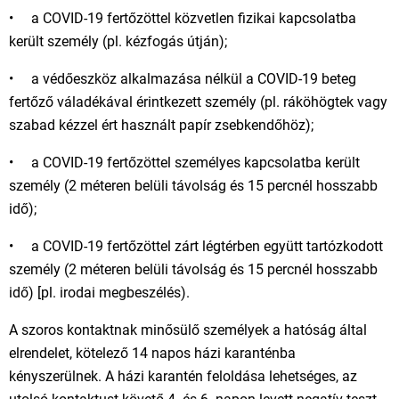
• a COVID-19 fertőzöttel közvetlen fizikai kapcsolatba
került személy (pl. kézfogás útján);
• a védőeszköz alkalmazása nélkül a COVID-19 beteg
fertőző váladékával érintkezett személy (pl. ráköhögtek vagy
szabad kézzel ért használt papír zsebkendőhöz);
• a COVID-19 fertőzöttel személyes kapcsolatba került
személy (2 méteren belüli távolság és 15 percnél hosszabb
idő);
• a COVID-19 fertőzöttel zárt légtérben együtt tartózkodott
személy (2 méteren belüli távolság és 15 percnél hosszabb
idő) [pl. irodai megbeszélés).
A szoros kontaktnak minősülő személyek a hatóság által
elrendelet, kötelező 14 napos házi karanténba
kényszerülnek. A házi karantén feloldása lehetséges, az