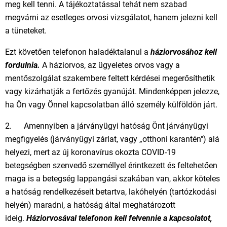
meg kell tenni. A tájékoztatással tehát nem szabad
megvárni az esetleges orvosi vizsgálatot, hanem jelezni kell
a tüneteket.
Ezt követően telefonon haladéktalanul a
háziorvosához kell
fordulnia.
A háziorvos, az ügyeletes orvos vagy a
mentőszolgálat szakembere feltett kérdései megerősíthetik
vagy kizárhatják a fertőzés gyanúját. Mindenképpen jelezze,
ha Ön vagy Önnel kapcsolatban álló személy külföldön járt.
2. Amennyiben a járványügyi hatóság Önt járványügyi
megfigyelés (járványügyi zárlat, vagy „otthoni karantén") alá
helyezi, mert az új koronavírus okozta COVID-19
betegségben szenvedő személlyel érintkezett és feltehetően
maga is a betegség lappangási szakában van, akkor köteles
a hatóság rendelkezéseit betartva, lakóhelyén (tartózkodási
helyén) maradni, a hatóság által meghatározott
ideig.
Háziorvosával telefonon kell felvennie a kapcsolatot,