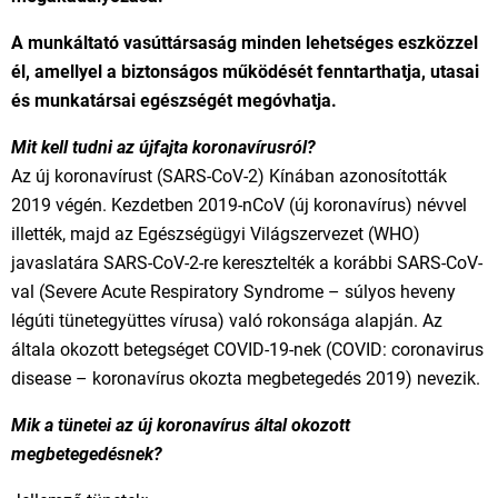
A munkáltató vasúttársaság minden lehetséges eszközzel
él, amellyel a biztonságos működését fenntarthatja, utasai
és munkatársai egészségét megóvhatja.
Mit kell tudni az újfajta koronavírusról?
Az új koronavírust (SARS-CoV-2) Kínában azonosították
2019 végén. Kezdetben 2019-nCoV (új koronavírus) névvel
illették, majd az Egészségügyi Világszervezet (WHO)
javaslatára SARS-CoV-2-re keresztelték a korábbi SARS-CoV-
val (Severe Acute Respiratory Syndrome – súlyos heveny
légúti tünetegyüttes vírusa) való rokonsága alapján. Az
általa okozott betegséget COVID-19-nek (COVID: coronavirus
disease – koronavírus okozta megbetegedés 2019) nevezik.
Mik a tünetei az új koronavírus által okozott
megbetegedésnek?