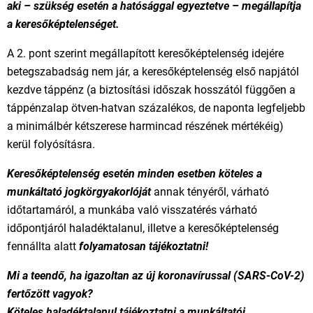
aki – szükség esetén a hatósággal egyeztetve – megállapítja
a keresőképtelenséget.
A 2. pont szerint megállapított keresőképtelenség idejére
betegszabadság nem jár, a keresőképtelenség első napjától
kezdve táppénz (a biztosítási időszak hosszától függően a
táppénzalap ötven-hatvan százalékos, de naponta legfeljebb
a minimálbér kétszerese harmincad részének mértékéig)
kerül folyósításra.
Keresőképtelenség esetén minden esetben köteles a
munkáltató jogkörgyakorlóját
annak tényéről, várható
időtartamáról, a munkába való visszatérés várható
időpontjáról haladéktalanul, illetve a keresőképtelenség
fennállta alatt
folyamatosan tájékoztatni!
Mi a teendő, ha igazoltan az új koronavírussal (SARS-CoV-2)
fertőzött vagyok?
Köteles haladéktalanul tájékoztatni a munkáltatói