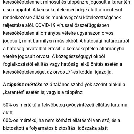
keresőképtelennek minősül és táppénzre jogosult a karantén
első napjától. A keresőképtelenség ideje alatt a mentesül
rendelkezésre állási és munkavégzési kötelezettségének
teljesítése alól. COVID-19 vírussal összefüggésben
keresőképtelen állományba vételre ugyanazon orvos
jogosult, mint bármilyen más okból. A hatósági határozatról
a hatóság hivatalból értesíti a keresőképtelen állományba
vételre jogosult orvost. A közegészségügyi okból
foglalkozástól eltiltás vagy hatósági elkülönítés esetén a
keresőképtelenséget az orvos „7"-es kóddal igazolja.
A
táppénz mértéke
az általános szabályok szerint alakul a
„karantén" esetén is; vagyis a táppénz:
50%-os mértékű a fekvőbeteg-gyógyintézeti ellátás tartama
alatt,
60%-os mértékű, ha nem kórházi ellátásról van szó, és a
biztosított a folyamatos biztosítási időszaka alatt