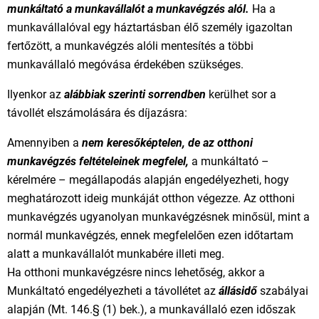
munkáltató a munkavállalót a munkavégzés alól.
Ha a
munkavállalóval egy háztartásban élő személy igazoltan
fertőzött, a munkavégzés alóli mentesítés a többi
munkavállaló megóvása érdekében szükséges.
Ilyenkor az
alábbiak szerinti sorrendben
kerülhet sor a
távollét elszámolására és díjazásra:
Amennyiben a
nem keresőképtelen, de az otthoni
munkavégzés feltételeinek megfelel,
a munkáltató –
kérelmére – megállapodás alapján engedélyezheti, hogy
meghatározott ideig munkáját otthon végezze. Az otthoni
munkavégzés ugyanolyan munkavégzésnek minősül, mint a
normál munkavégzés, ennek megfelelően ezen időtartam
alatt a munkavállalót munkabére illeti meg.
Ha otthoni munkavégzésre nincs lehetőség, akkor a
Munkáltató engedélyezheti a távollétet az
állásidő
szabályai
alapján (Mt. 146.§ (1) bek.), a munkavállaló ezen időszak