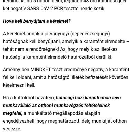
kerülhet ki, ha 5 napon belül, legalább 48 óra különbséggel
két negatív SARS-CoV-2 PCR teszttel rendelkezik.
Hova kell benyújtani a kérelmet?
A kérelmet annak a járványügyi (népegészségügyi)
hatóságnak kell benyújtani, amelyik a karantént elrendelte –
tehát nem a rendőrségnek! Az, hogy melyik az illetékes
hatóság, a karantént elrendelő határozatból derül ki.
Amennyiben MINDKÉT teszt eredménye negatív, a karantént
fel kell oldani, amit a hatóságtól illeték befizetését követően
kérelmezni kell.
Ha a külföldről hazatérő,
hatósági házi karanténban lévő
munkavállaló az otthoni munkavégzés feltételeinek
megfelel,
a munkáltató megállapodás alapján
engedélyezheti, hogy meghatározott ideig munkáját otthon
végezze.