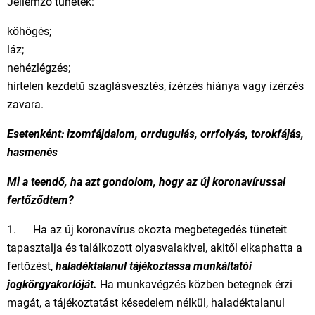
Jellemző tünetek:
köhögés;
láz;
nehézlégzés;
hirtelen kezdetű szaglásvesztés, ízérzés hiánya vagy ízérzés
zavara.
Esetenként: izomfájdalom, orrdugulás, orrfolyás, torokfájás,
hasmenés
Mi a teendő, ha azt gondolom, hogy az új koronavírussal
fertőződtem?
1. Ha az új koronavírus okozta megbetegedés tüneteit
tapasztalja és találkozott olyasvalakivel, akitől elkaphatta a
fertőzést,
haladéktalanul tájékoztassa munkáltatói
jogkörgyakorlóját.
Ha munkavégzés közben betegnek érzi
magát, a tájékoztatást késedelem nélkül, haladéktalanul