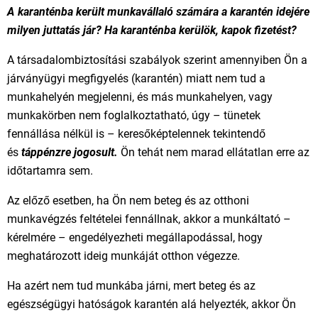
A karanténba került munkavállaló számára a karantén idejére
milyen juttatás jár? Ha karanténba kerülök, kapok fizetést?
A társadalombiztosítási szabályok szerint amennyiben Ön a
járványügyi megfigyelés (karantén) miatt nem tud a
munkahelyén megjelenni, és más munkahelyen, vagy
munkakörben nem foglalkoztatható, úgy – tünetek
fennállása nélkül is – keresőképtelennek tekintendő
és
táppénzre jogosult.
Ön tehát nem marad ellátatlan erre az
időtartamra sem.
Az előző esetben, ha Ön nem beteg és az otthoni
munkavégzés feltételei fennállnak, akkor a munkáltató –
kérelmére – engedélyezheti megállapodással, hogy
meghatározott ideig munkáját otthon végezze.
Ha azért nem tud munkába járni, mert beteg és az
egészségügyi hatóságok karantén alá helyezték, akkor Ön