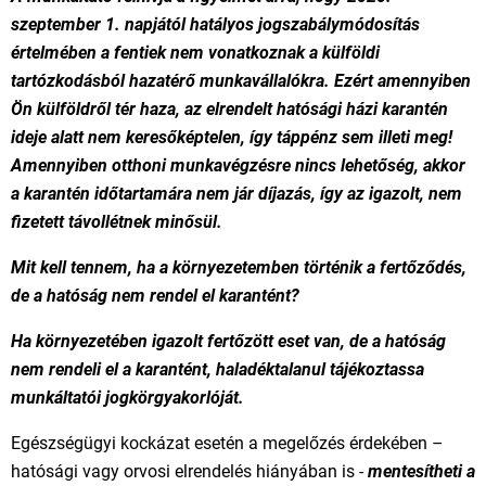
szeptember 1. napjától hatályos jogszabálymódosítás
értelmében a fentiek nem vonatkoznak a külföldi
tartózkodásból hazatérő munkavállalókra. Ezért amennyiben
Ön külföldről tér haza, az elrendelt hatósági házi karantén
ideje alatt nem keresőképtelen, így táppénz sem illeti meg!
Amennyiben otthoni munkavégzésre nincs lehetőség, akkor
a karantén időtartamára nem jár díjazás, így az igazolt, nem
fizetett távollétnek minősül.
Mit kell tennem, ha a környezetemben történik a fertőződés,
de a hatóság nem rendel el karantént?
Ha környezetében igazolt fertőzött eset van, de a hatóság
nem rendeli el a karantént, haladéktalanul tájékoztassa
munkáltatói jogkörgyakorlóját.
Egészségügyi kockázat esetén a megelőzés érdekében –
hatósági vagy orvosi elrendelés hiányában is -
mentesítheti a