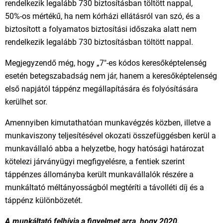
rendelkezik legalább 730 biztosításban töltött nappal,
50%-os mértékű, ha nem kórházi ellátásról van szó, és a
biztosított a folyamatos biztosítási időszaka alatt nem
rendelkezik legalább 730 biztosításban töltött nappal.
Megjegyzendő még, hogy „7"-es kódos keresőképtelenség
esetén betegszabadság nem jár, hanem a keresőképtelenség
első napjától táppénz megállapítására és folyósítására
kerülhet sor.
Amennyiben kimutathatóan munkavégzés közben, illetve a
munkaviszony teljesítésével okozati összefüggésben kerül a
munkavállaló abba a helyzetbe, hogy hatósági határozat
kötelezi járványügyi megfigyelésre, a fentiek szerint
táppénzes állományba került munkavállalók részére a
munkáltató méltányosságból megtéríti a távolléti díj és a
táppénz különbözetét.
A munkáltató felhívja a figyelmet arra, hogy 2020.