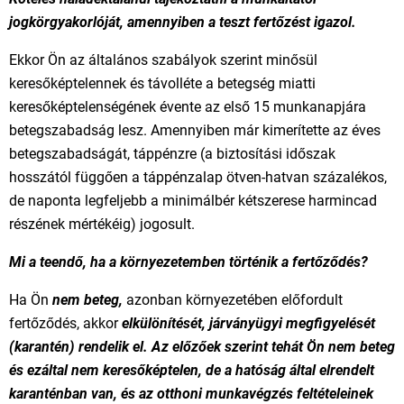
jogkörgyakorlóját, amennyiben a teszt fertőzést igazol.
Ekkor Ön az általános szabályok szerint minősül
keresőképtelennek és távolléte a betegség miatti
keresőképtelenségének évente az első 15 munkanapjára
betegszabadság lesz. Amennyiben már kimerítette az éves
betegszabadságát, táppénzre (a biztosítási időszak
hosszától függően a táppénzalap ötven-hatvan százalékos,
de naponta legfeljebb a minimálbér kétszerese harmincad
részének mértékéig) jogosult.
Mi a teendő, ha a környezetemben történik a fertőződés?
Ha Ön
nem beteg,
azonban környezetében előfordult
fertőződés, akkor
elkülönítését, járványügyi megfigyelését
(karantén) rendelik el. Az előzőek szerint tehát Ön nem beteg
és ezáltal nem keresőképtelen, de a hatóság által elrendelt
karanténban van, és az otthoni munkavégzés feltételeinek