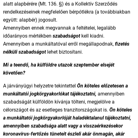
alatt alapbérére (Mt. 136. §) és a Kollektív Szerződés
rendelkezéseinek megfelelően bérpótlékra (a továbbiakban
együtt: alapbér) jogosult.
Amennyiben ennek megvannak a feltételei, legalább
időarányos mértékben
szabadságot
kell kiadni.
Amennyiben a munkáltatóval erről megállapodnak,
fizetés
nélküli szabadságot
lehet biztosítani.
Mi a teendő, ha külföldre utazok szeptember elsejét
követően?
A járványügyi helyzetre tekintettel
Ön köteles előzetesen a
munkáltatói jogkörgyakorlókat tájékoztatni,
amennyiben
szabadságát külföldön kívánja tölteni, megjelölve a
célországot és az esetleges tranzitországokat is.
Ön köteles
a munkáltatói jogkörgyakorlóját haladéktalanul tájékoztatni,
amennyiben szabadsága alatt vagy a visszaérkezésekor
koronavírus-fertőzés tüneteit észleli akár önmagán, akár