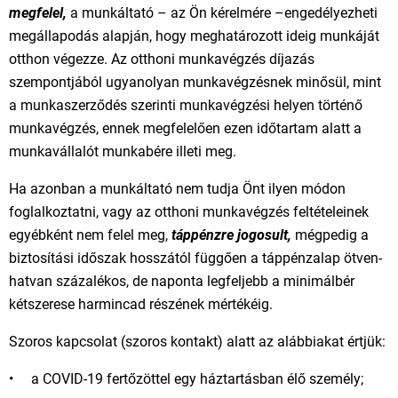
megfelel,
a munkáltató – az Ön kérelmére –engedélyezheti
megállapodás alapján, hogy meghatározott ideig munkáját
otthon végezze. Az otthoni munkavégzés díjazás
szempontjából ugyanolyan munkavégzésnek minősül, mint
a munkaszerződés szerinti munkavégzési helyen történő
munkavégzés, ennek megfelelően ezen időtartam alatt a
munkavállalót munkabére illeti meg.
Ha azonban a munkáltató nem tudja Önt ilyen módon
foglalkoztatni, vagy az otthoni munkavégzés feltételeinek
egyébként nem felel meg,
táppénzre jogosult,
mégpedig a
biztosítási időszak hosszától függően a táppénzalap ötven-
hatvan százalékos, de naponta legfeljebb a minimálbér
kétszerese harmincad részének mértékéig.
Szoros kapcsolat (szoros kontakt) alatt az alábbiakat értjük:
• a COVID-19 fertőzöttel egy háztartásban élő személy;