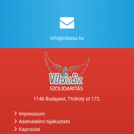
info@vdszsz.hu
1146 Budapest, Thököly út 172.
Impresszum
Adatvédelmi tájékoztató
Kapcsolat