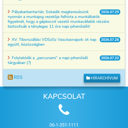
Pályakarbantartás: Sokadik megkeresésünk
2026.07.29
nyomán a munkajog vezetője felhívta a munkáltatók
figyelmét, hogy a gépkocsit vezető munkavállalók részére
biztosítsák a tényleges 11 óra napi pihenőidőt!
XV. Tiborszállási VDSzSz Vasutasnapok: öt nap
2026.07.28
együtt, közösségben
Folytatódik a „percunami” a napi pihenőidő
2026.07.23
tárgyában (?)
RSS
HÍRARCHÍVUM
KAPCSOLAT
06-1-351-1111