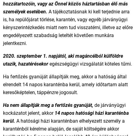
hozzátartozóin, vagy az Önnel közös háztartásban élő más
személyek esetében.
A tájékoztatásnak ki kell terjednie arra
is, ha repülőjárat törlése, karantén, vagy egyéb járványügyi
kényszerintézkedés miatt nem tud visszatérni, illetve az előre
engedélyezett szabadság leteltét követően munkára
jelentkezni.
2020. szeptember 1. napjától, aki magáncélból külföldre
utazik, hazatérésekor
egészségügyi vizsgálatát köteles tűrni.
Ha fertőzés gyanúját állapítják meg, akkor a hatóság által
elrendelt 14 napos karanténba kerül, amely időtartam alatt
keresőképtelen, táppénzre jogosult.
Ha nem állapítják meg a fertőzés gyanúját,
de járványügyi
kockázatot jelent, akkor
14 napos hatósági házi karanténba
kerül.
A hatósági házi karanténban elhelyezett személy a
karanténból kérelme alapján, de saját költségére akkor