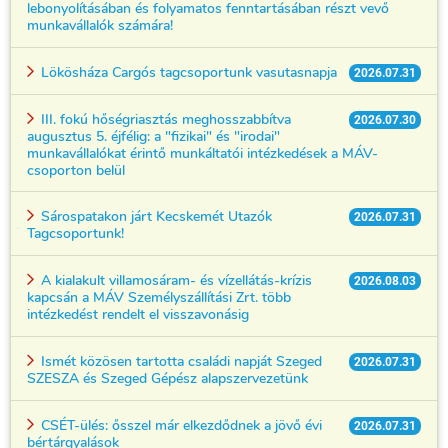
lebonyolításában és folyamatos fenntartásában részt vevő
munkavállalók számára!
Lökösháza Cargós tagcsoportunk vasutasnapja
2026.07.31
III. fokú hőségriasztás meghosszabbítva
2026.07.30
augusztus 5. éjfélig: a "fizikai" és "irodai"
munkavállalókat érintő munkáltatói intézkedések a MÁV-
csoporton belül
Sárospatakon járt Kecskemét Utazók
2026.07.31
Tagcsoportunk!
A kialakult villamosáram- és vízellátás-krízis
2026.08.03
kapcsán a MÁV Személyszállítási Zrt. több
intézkedést rendelt el visszavonásig
Ismét közösen tartotta családi napját Szeged
2026.07.31
SZESZA és Szeged Gépész alapszervezetünk
CSÉT-ülés: ősszel már elkezdődnek a jövő évi
2026.07.31
bértárgyalások