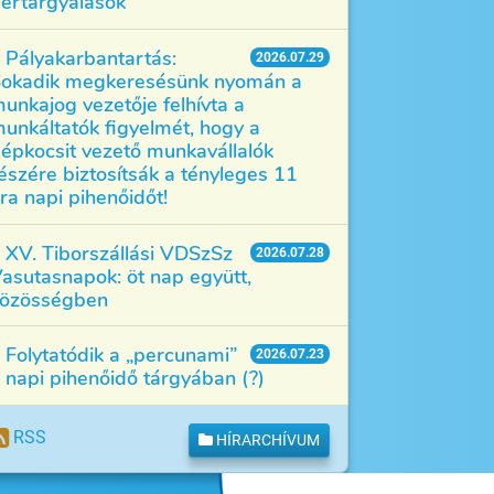
értárgyalások
Pályakarbantartás:
2026.07.29
okadik megkeresésünk nyomán a
unkajog vezetője felhívta a
unkáltatók figyelmét, hogy a
épkocsit vezető munkavállalók
észére biztosítsák a tényleges 11
ra napi pihenőidőt!
XV. Tiborszállási VDSzSz
2026.07.28
asutasnapok: öt nap együtt,
özösségben
Folytatódik a „percunami”
2026.07.23
 napi pihenőidő tárgyában (?)
RSS
HÍRARCHÍVUM