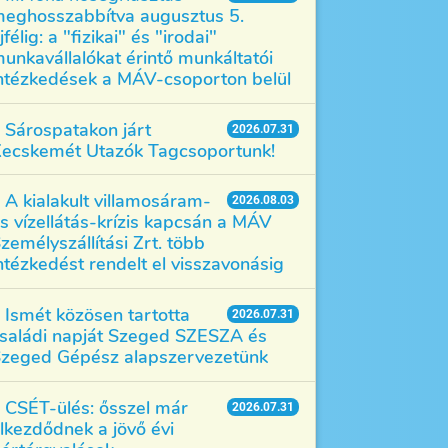
eghosszabbítva augusztus 5.
jfélig: a "fizikai" és "irodai"
unkavállalókat érintő munkáltatói
ntézkedések a MÁV-csoporton belül
Sárospatakon járt
2026.07.31
ecskemét Utazók Tagcsoportunk!
A kialakult villamosáram-
2026.08.03
s vízellátás-krízis kapcsán a MÁV
zemélyszállítási Zrt. több
ntézkedést rendelt el visszavonásig
Ismét közösen tartotta
2026.07.31
saládi napját Szeged SZESZA és
zeged Gépész alapszervezetünk
CSÉT-ülés: ősszel már
2026.07.31
lkezdődnek a jövő évi