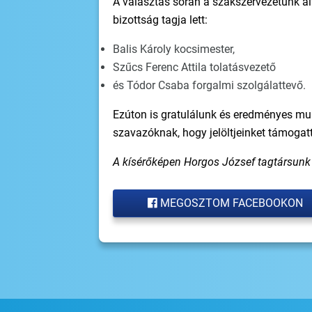
A választás során a szakszervezetünk ál
bizottság tagja lett:
Balis Károly kocsimester,
Szűcs Ferenc Attila tolatásvezető
és Tódor Csaba forgalmi szolgálattevő.
Ezúton is gratulálunk és eredményes mun
szavazóknak, hogy jelöltjeinket támoga
A kísérőképen Horgos József tagtársunk 
MEGOSZTOM FACEBOOKON