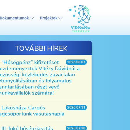
Dokumentumok
Projektek
TOVÁBBI HÍREK
“Hőségpénz” kifizetését
2026.08.07
ezdeményeztük Vitézy Dávidnál a
özösségi közlekedés zavartalan
ebonyolításában és folyamatos
enntartásában részt vevő
unkavállalók számára!
Lökösháza Cargós
2026.07.31
agcsoportunk vasutasnapja
III. fokú hőségriasztás
2026.07.30