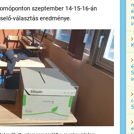
m
Csomóponton szeptember 14-15-16-án
é
m
selő-választás eredménye.
i
K
é
S
i
c
S
e