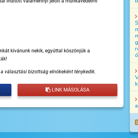
b
tal indított valamennyi jelölt a munkavédelmi
S
m
m
g
r
kát kívánunk nekik, egyúttal köszönjük a
ó
tták!
a választási bizottság elnökeként ténykedik.
V
k
LINK MÁSOLÁSA
a