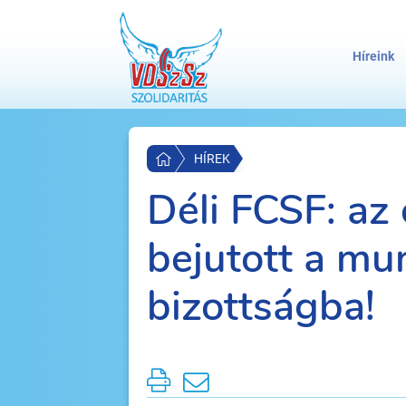
Híreink
HÍREK
Déli FCSF: az 
bejutott a m
bizottságba!