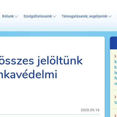
Rólunk
Szolgáltatásaink
Támogatásaink, segélyeink
összes jelöltünk
k
k
unkavédelmi
l
f
m
t
2020.09.16