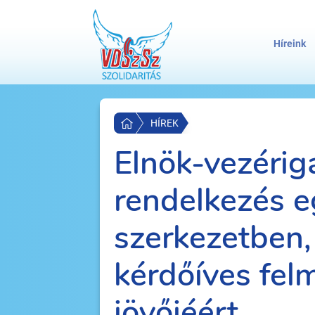
Híreink
HÍREK
Elnök-vezérig
rendelkezés 
szerkezetben,
kérdőíves fel
jövőjéért