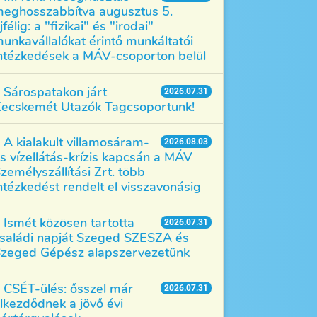
eghosszabbítva augusztus 5.
jfélig: a "fizikai" és "irodai"
unkavállalókat érintő munkáltatói
ntézkedések a MÁV-csoporton belül
Sárospatakon járt
2026.07.31
ecskemét Utazók Tagcsoportunk!
A kialakult villamosáram-
2026.08.03
s vízellátás-krízis kapcsán a MÁV
zemélyszállítási Zrt. több
ntézkedést rendelt el visszavonásig
Ismét közösen tartotta
2026.07.31
saládi napját Szeged SZESZA és
zeged Gépész alapszervezetünk
CSÉT-ülés: ősszel már
2026.07.31
lkezdődnek a jövő évi