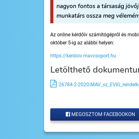
nagyon fontos a társaság jövő
munkatárs ossza meg véleményé
Az online kérdőív számítógépről és mobilt
október 5-ig az alábbi helyen:
https://kerdoiv.mavcsoport.hu
Letölthető dokumentu
26784-2-2020-MAV_sz_EVIG_rendelk
MEGOSZTOM FACEBOOKON