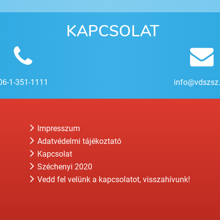
KAPCSOLAT
06-1-351-1111
info@vdszsz
Impresszum
Adatvédelmi tájékoztató
Kapcsolat
Széchenyi 2020
Vedd fel velünk a kapcsolatot, visszahívunk!