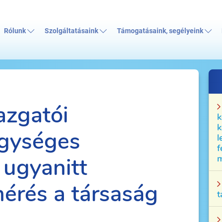
Rólunk
Szolgáltatásaink
Támogatásaink, segélyeink
azgatói
k
k
egységes
l
f
 ugyanitt
m
mérés a társaság
t