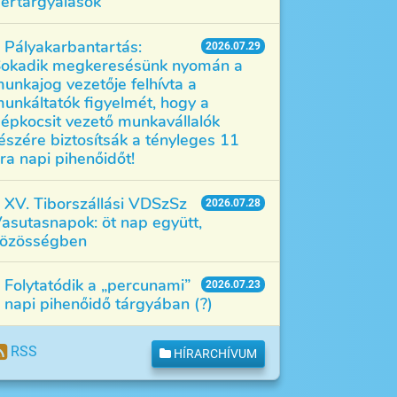
értárgyalások
Pályakarbantartás:
2026.07.29
okadik megkeresésünk nyomán a
unkajog vezetője felhívta a
unkáltatók figyelmét, hogy a
épkocsit vezető munkavállalók
észére biztosítsák a tényleges 11
ra napi pihenőidőt!
XV. Tiborszállási VDSzSz
2026.07.28
asutasnapok: öt nap együtt,
özösségben
Folytatódik a „percunami”
2026.07.23
 napi pihenőidő tárgyában (?)
RSS
HÍRARCHÍVUM