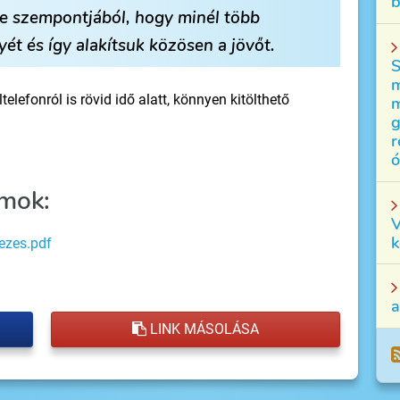
b
je szempontjából, hogy minél több
t és így alakítsuk közösen a jövőt.
S
m
elefonról is rövid idő alatt, könnyen kitölthető
m
g
r
ó
mok:
V
k
ezes.pdf
a
LINK MÁSOLÁSA