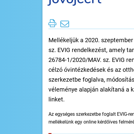
Mellékeljük a 2020. szeptembe
sz. EVIG rendelkezést, amely t
26784-1/2020/MAV. sz. EVIG ren
célzó óvintézkedések és az ot
szerkezetbe foglalva, módosítá
véleménye alapján alakítaná a k
linket.
Az egységes szerkezetbe foglalt EVIG-re
mellékelünk egy online kérdőíves felmérés