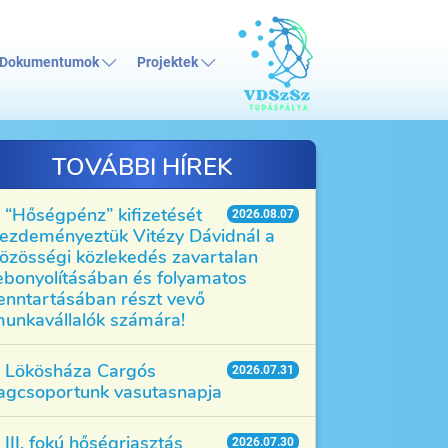
Dokumentumok
Projektek
TOVÁBBI HÍREK
“Hőségpénz” kifizetését
2026.08.07
ezdeményeztük Vitézy Dávidnál a
özösségi közlekedés zavartalan
ebonyolításában és folyamatos
enntartásában részt vevő
unkavállalók számára!
Lökösháza Cargós
2026.07.31
agcsoportunk vasutasnapja
III. fokú hőségriasztás
2026.07.30