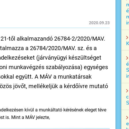
m
é
m
i
2020.09.23
r 21-től alkalmazandó 26784-2/2020/MAV.
K
artalmazza a 26784/2020/MAV. sz. és a
delkezéseket (járványügyi készültséget
é
thoni munkavégzés szabályozása) egységes
S
i
sokkal együtt. A MÁV a munkatársak
özös jövőt, mellékeljük a kérdőívre mutató
c
S
ndelkezésen kívül a munkáltató kérésének eleget téve
t is. Mint a MÁV jelezte,
e