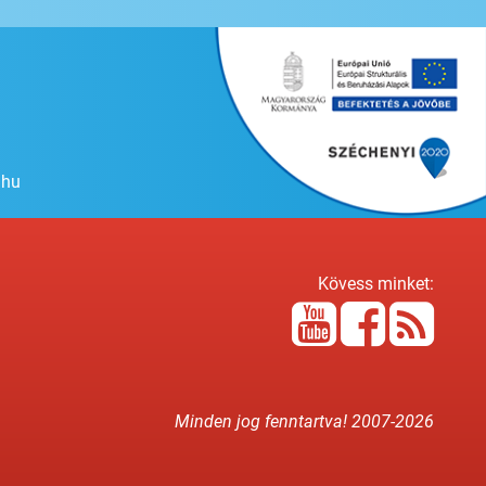
.hu
Kövess minket:
Minden jog fenntartva! 2007-
2026