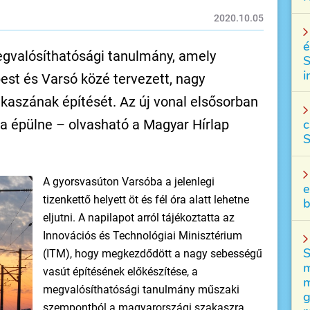
2020.10.05
é
egvalósíthatósági tanulmány, amely
S
i
pest és Varsó közé tervezett, nagy
kaszának építését. Az új vonal elsősorban
a épülne – olvasható a Magyar Hírlap
c
S
A gyorsvasúton Varsóba a jelenlegi
e
tizenkettő helyett öt és fél óra alatt lehetne
b
eljutni. A napilapot arról tájékoztatta az
Innovációs és Technológiai Minisztérium
S
(ITM), hogy megkezdődött a nagy sebességű
m
vasút építésének előkészítése, a
m
megvalósíthatósági tanulmány műszaki
g
szempontból a magyarországi szakaszra