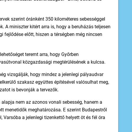
vek szerint óránként 350 kilométeres sebességgel
 A miniszter kitért arra is, hogy a beruházás teljesen
i fejlődése előtt, hiszen a térségben még nincsen
 lehetőséget teremt arra, hogy Győrben
vasútvonal közgazdasági megtérülésének a kulcsa.
ég vizsgálják, hogy mindez a jelenlegi pályaudvar
g elkerülő szakasz együttes építésével valósulhat meg,
atot is bevonják a tervezők.
s alapja nem az azonos vonali sebesség, hanem a
tt menetidők meghatározása. E szerint Budapestről
Varsóba a jelenlegi tizenkettő helyett öt és fél óra