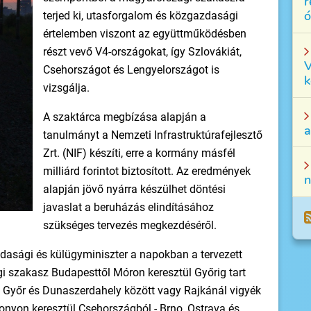
r
ó
terjed ki, utasforgalom és közgazdasági
értelemben viszont az együttműködésben
részt vevő V4-országokat, így Szlovákiát,
V
Csehországot és Lengyelországot is
k
vizsgálja.
A szaktárca megbízása alapján a
a
tanulmányt a Nemzeti Infrastruktúrafejlesztő
Zrt. (NIF) készíti, erre a kormány másfél
milliárd forintot biztosított. Az eredmények
n
alapján jövő nyárra készülhet döntési
javaslat a beruházás elindításához
szükséges tervezés megkezdéséről.
gazdasági és külügyminiszter a napokban a tervezett
i szakasz Budapesttől Móron keresztül Győrig tart
y Győr és Dunaszerdahely között vagy Rajkánál vigyék
onyon keresztül Csehországból - Brno, Ostrava és