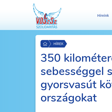
Híreink
HÍREK
350 kilométer
sebességgel 
gyorsvasút kö
országokat