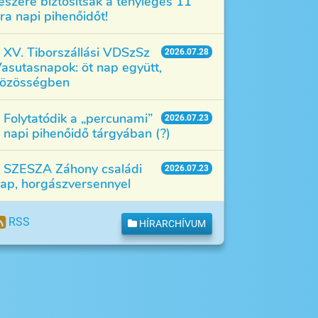
észére biztosítsák a tényleges 11
ra napi pihenőidőt!
XV. Tiborszállási VDSzSz
2026.07.28
asutasnapok: öt nap együtt,
özösségben
Folytatódik a „percunami”
2026.07.23
 napi pihenőidő tárgyában (?)
SZESZA Záhony családi
2026.07.23
ap, horgászversennyel
RSS
HÍRARCHÍVUM