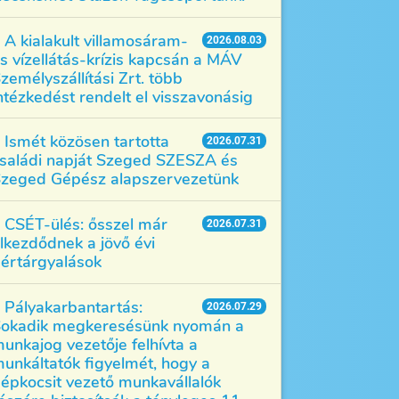
A kialakult villamosáram-
2026.08.03
s vízellátás-krízis kapcsán a MÁV
zemélyszállítási Zrt. több
ntézkedést rendelt el visszavonásig
Ismét közösen tartotta
2026.07.31
saládi napját Szeged SZESZA és
zeged Gépész alapszervezetünk
CSÉT-ülés: ősszel már
2026.07.31
lkezdődnek a jövő évi
értárgyalások
Pályakarbantartás:
2026.07.29
okadik megkeresésünk nyomán a
unkajog vezetője felhívta a
unkáltatók figyelmét, hogy a
épkocsit vezető munkavállalók