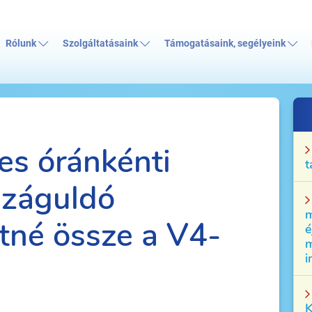
Rólunk
Szolgáltatásaink
Támogatásaink, segélyeink
es óránkénti
t
száguldó
m
tné össze a V4-
é
m
i
K