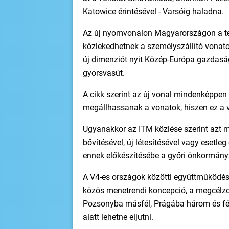
Katowice érintésével - Varsóig haladna.
Az új nyomvonalon Magyarországon a ter
közlekedhetnek a személyszállító vonatok.
új dimenziót nyit Közép-Európa gazdaság
gyorsvasút.
A cikk szerint az új vonal mindenképpen
megállhassanak a vonatok, hiszen ez a 
Ugyanakkor az ITM közlése szerint azt m
bővítésével, új létesítésével vagy esetle
ennek előkészítésébe a győri önkormányz
A V4-es országok közötti együttműködé
közös menetrendi koncepció, a megcélzo
Pozsonyba másfél, Prágába három és fél, 
alatt lehetne eljutni.