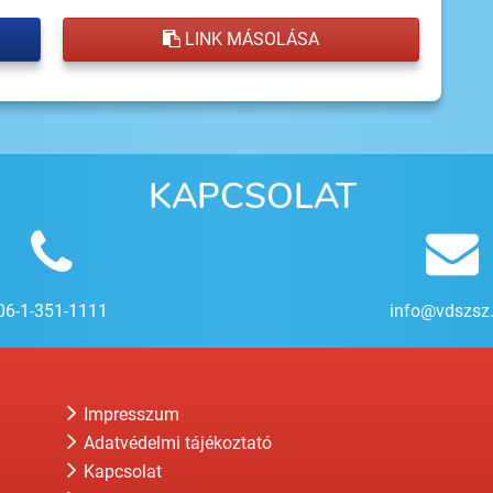
LINK MÁSOLÁSA
KAPCSOLAT
06-1-351-1111
info@vdszsz
Impresszum
Adatvédelmi tájékoztató
Kapcsolat