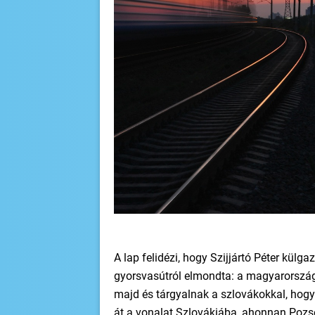
A lap felidézi, hogy Szijjártó Péter kül
gyorsvasútról elmondta: a magyarország
majd és tárgyalnak a szlovákokkal, hog
át a vonalat Szlovákiába, ahonnan Pozs