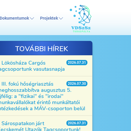
Dokumentumok
Projektek
TOVÁBBI HÍREK
Lökösháza Cargós
2026.07.31
agcsoportunk vasutasnapja
III. fokú hőségriasztás
2026.07.30
eghosszabbítva augusztus 5.
jfélig: a "fizikai" és "irodai"
unkavállalókat érintő munkáltatói
ntézkedések a MÁV-csoporton belül
Sárospatakon járt
2026.07.31
ecskemét Utazók Tagcsoportunk!