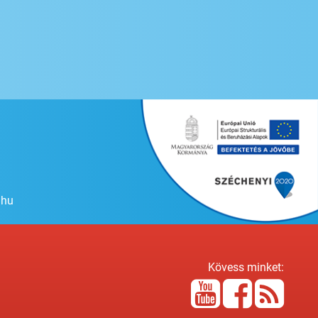
.hu
Kövess minket: