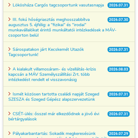
Lökösháza Cargós tagcsoportunk vasutasnapja
2026.07.31
III. fokú hőségriasztás meghosszabbítva
2026.07.30
augusztus 5. éjfélig: a "fizikai" és "irodai"
munkavállalókat érintő munkáltatói intézkedések a MÁV-
csoporton belül
Sárospatakon járt Kecskemét Utazók
2026.07.31
Tagcsoportunk!
A kialakult villamosáram- és vízellátás-krízis
2026.08.03
kapcsán a MÁV Személyszállítási Zrt. több
intézkedést rendelt el visszavonásig
Ismét közösen tartotta családi napját Szeged
2026.07.31
SZESZA és Szeged Gépész alapszervezetünk
CSÉT-ülés: ősszel már elkezdődnek a jövő évi
2026.07.31
bértárgyalások
Pályakarbantartás: Sokadik megkeresésünk
2026.07.29