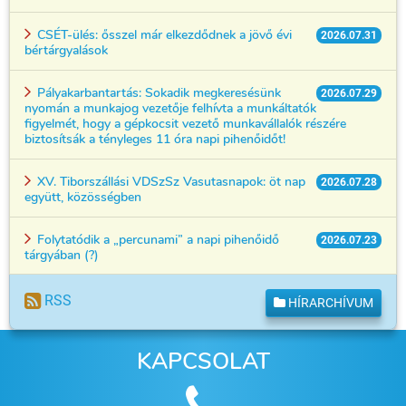
CSÉT-ülés: ősszel már elkezdődnek a jövő évi
2026.07.31
bértárgyalások
Pályakarbantartás: Sokadik megkeresésünk
2026.07.29
nyomán a munkajog vezetője felhívta a munkáltatók
figyelmét, hogy a gépkocsit vezető munkavállalók részére
biztosítsák a tényleges 11 óra napi pihenőidőt!
XV. Tiborszállási VDSzSz Vasutasnapok: öt nap
2026.07.28
együtt, közösségben
Folytatódik a „percunami” a napi pihenőidő
2026.07.23
tárgyában (?)
RSS
HÍRARCHÍVUM
KAPCSOLAT