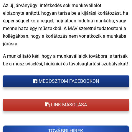
Az új járványügyi intézkedés sok munkavállalót
elbizonytalanított, hogyan tartsa be a kijárási korlátozást, ha
éppenséggel kora reggel, hajnalban indulna munkába, vagy
menne haza egy műszakból. A MÁV szeretné tudatosítani a
kollégákban, hogy a korlátozás nem vonatkozik a munkába
járásra.
A munkáltató kéri, hogy a munkavállalók továbbra is tartsák
be a maszkviselési, higiéniai és távolságtartási szabályokat!
MEGOSZTOM FACEBOOKON
LINK MÁSOLÁSA
TOVÁBBI HÍREK