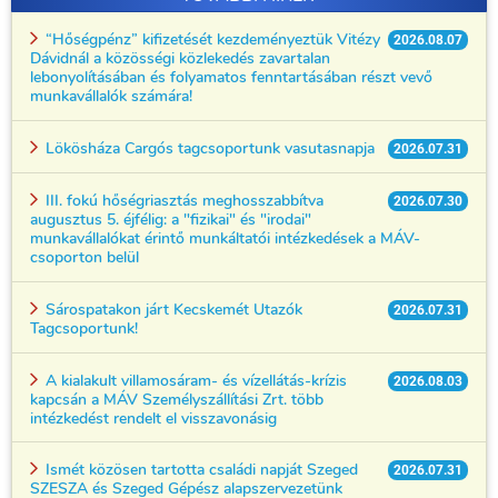
“Hőségpénz” kifizetését kezdeményeztük Vitézy
2026.08.07
Dávidnál a közösségi közlekedés zavartalan
lebonyolításában és folyamatos fenntartásában részt vevő
munkavállalók számára!
Lökösháza Cargós tagcsoportunk vasutasnapja
2026.07.31
III. fokú hőségriasztás meghosszabbítva
2026.07.30
augusztus 5. éjfélig: a "fizikai" és "irodai"
munkavállalókat érintő munkáltatói intézkedések a MÁV-
csoporton belül
Sárospatakon járt Kecskemét Utazók
2026.07.31
Tagcsoportunk!
A kialakult villamosáram- és vízellátás-krízis
2026.08.03
kapcsán a MÁV Személyszállítási Zrt. több
intézkedést rendelt el visszavonásig
Ismét közösen tartotta családi napját Szeged
2026.07.31
SZESZA és Szeged Gépész alapszervezetünk