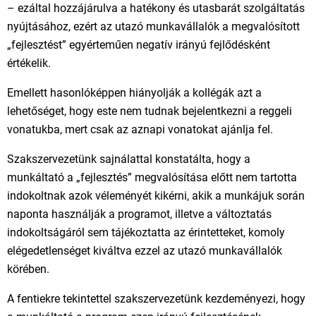
– ezáltal hozzájárulva a hatékony és utasbarát szolgáltatás
nyújtásához, ezért az utazó munkavállalók a megvalósított
„fejlesztést” egyérteműen negatív irányú fejlődésként
értékelik.
Emellett hasonlóképpen hiányolják a kollégák azt a
lehetőséget, hogy este nem tudnak bejelentkezni a reggeli
vonatukba, mert csak az aznapi vonatokat ajánlja fel.
Szakszervezetünk sajnálattal konstatálta, hogy a
munkáltató a „fejlesztés” megvalósítása előtt nem tartotta
indokoltnak azok véleményét kikérni, akik a munkájuk során
naponta használják a programot, illetve a változtatás
indokoltságáról sem tájékoztatta az érintetteket, komoly
elégedetlenséget kiváltva ezzel az utazó munkavállalók
körében.
A fentiekre tekintettel szakszervezetünk kezdeményezi, hogy