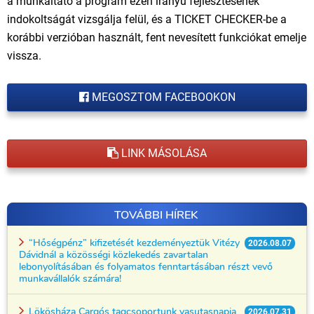
a munkáltató a program ezen irányú fejlesztésének
indokoltságát vizsgálja felül, és a TICKET CHECKER-be a
korábbi verzióban használt, fent nevesített funkciókat emelje
vissza.
MEGOSZTOM FACEBOOKON
LINK MÁSOLÁSA
TOVÁBBI HÍREK
“Hőségpénz” kifizetését kezdeményeztük Vitézy
2026.08.07
Dávidnál a közösségi közlekedés zavartalan
lebonyolításában és folyamatos fenntartásában részt vevő
munkavállalók számára!
Lökösháza Cargós tagcsoportunk vasutasnapja
2026.07.31