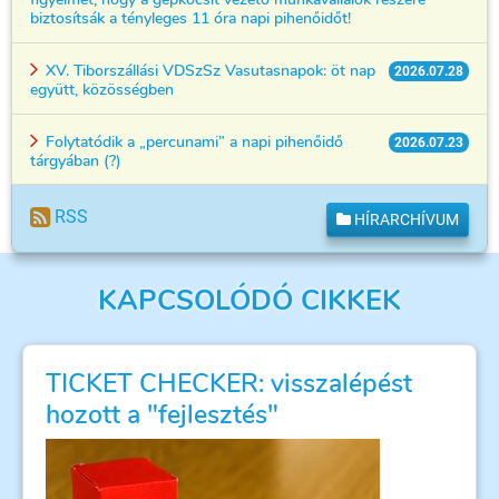
biztosítsák a tényleges 11 óra napi pihenőidőt!
XV. Tiborszállási VDSzSz Vasutasnapok: öt nap
2026.07.28
együtt, közösségben
Folytatódik a „percunami” a napi pihenőidő
2026.07.23
tárgyában (?)
RSS
HÍRARCHÍVUM
KAPCSOLÓDÓ CIKKEK
TICKET CHECKER: visszalépést
hozott a "fejlesztés"