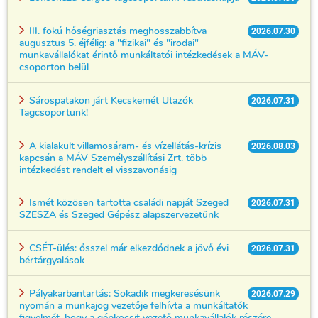
III. fokú hőségriasztás meghosszabbítva
2026.07.30
augusztus 5. éjfélig: a "fizikai" és "irodai"
munkavállalókat érintő munkáltatói intézkedések a MÁV-
csoporton belül
Sárospatakon járt Kecskemét Utazók
2026.07.31
Tagcsoportunk!
A kialakult villamosáram- és vízellátás-krízis
2026.08.03
kapcsán a MÁV Személyszállítási Zrt. több
intézkedést rendelt el visszavonásig
Ismét közösen tartotta családi napját Szeged
2026.07.31
SZESZA és Szeged Gépész alapszervezetünk
CSÉT-ülés: ősszel már elkezdődnek a jövő évi
2026.07.31
bértárgyalások
Pályakarbantartás: Sokadik megkeresésünk
2026.07.29
nyomán a munkajog vezetője felhívta a munkáltatók
figyelmét, hogy a gépkocsit vezető munkavállalók részére