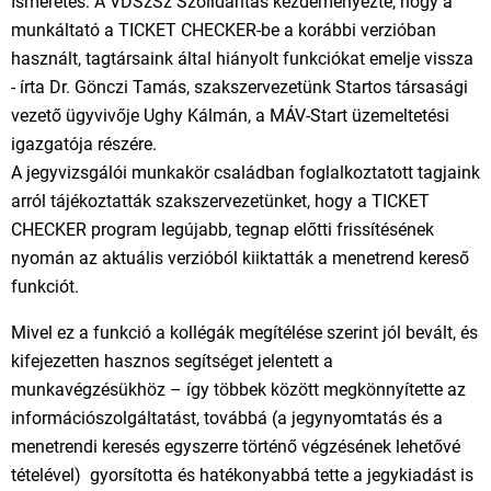
Ismeretes: A VDSzSz Szolidaritás kezdeményezte, hogy a
munkáltató a TICKET CHECKER-be a korábbi verzióban
használt, tagtársaink által hiányolt funkciókat emelje vissza
- írta Dr. Gönczi Tamás, szakszervezetünk Startos társasági
vezető ügyvivője Ughy Kálmán, a MÁV-Start üzemeltetési
igazgatója részére.
A jegyvizsgálói munkakör családban foglalkoztatott tagjaink
arról tájékoztatták szakszervezetünket, hogy a TICKET
CHECKER program legújabb, tegnap előtti frissítésének
nyomán az aktuális verzióból kiiktatták a menetrend kereső
funkciót.
Mivel ez a funkció a kollégák megítélése szerint jól bevált, és
kifejezetten hasznos segítséget jelentett a
munkavégzésükhöz – így többek között megkönnyítette az
információszolgáltatást, továbbá (a jegynyomtatás és a
menetrendi keresés egyszerre történő végzésének lehetővé
tételével) gyorsította és hatékonyabbá tette a jegykiadást is