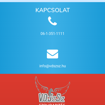
KAPCSOLAT
06-1-351-1111
info@vdszsz.hu