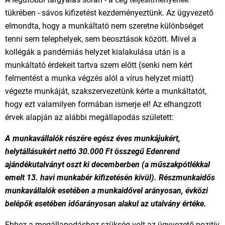
tükrében - sávos kifizetést kezdeményeztünk. Az ügyvezető
elmondta, hogy a munkáltató nem szeretne különbséget
tenni sem telephelyek, sem beosztások között. Mivel a
kollégák a pandémiás helyzet kialakulása után is a
munkáltató érdekeit tartva szem előtt (senki nem kért
felmentést a munka végzés alól a vírus helyzet miatt)
végezte munkáját, szakszervezetünk kérte a munkáltatót,
hogy ezt valamilyen formában ismerje el! Az elhangzott
érvek alapján az alábbi megállapodás született:
A munkavállalók részére egész éves munkájukért,
helytállásukért nettó 30.000 Ft összegű Edenrend
ajándékutalványt oszt ki decemberben (a műszakpótlékkal
emelt 13. havi munkabér kifizetésén kívül). Részmunkaidős
munkavállalók esetében a munkaidővel arányosan, évközi
belépők esetében időarányosan alakul az utalvány értéke.
Ehhez a megállapodáshoz szükség volt az ügyvezető pozitív