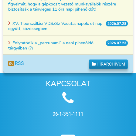
figyelmét, hogy a gépkocsit vezető munkavállalók részére
biztosítsák a tényleges 11 óra napi pihenőidőt!
XV. Tiborszállási VDSzSz Vasutasnapok: öt nap
2026.07.28
együtt, közösségben
Folytatódik a „percunami” a napi pihenőidő
2026.07.23
tárgyában (?)
RSS
HÍRARCHÍVUM
KAPCSOLAT
06-1-351-1111