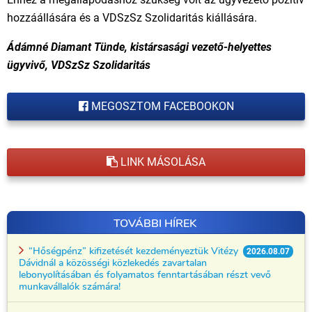
hozzáállására és a VDSzSz Szolidaritás kiállására.
Ádámné Diamant Tünde, kistársasági vezető-helyettes
ügyvivő, VDSzSz Szolidaritás
MEGOSZTOM FACEBOOKON
LINK MÁSOLÁSA
TOVÁBBI HÍREK
“Hőségpénz” kifizetését kezdeményeztük Vitézy
2026.08.07
Dávidnál a közösségi közlekedés zavartalan
lebonyolításában és folyamatos fenntartásában részt vevő
munkavállalók számára!