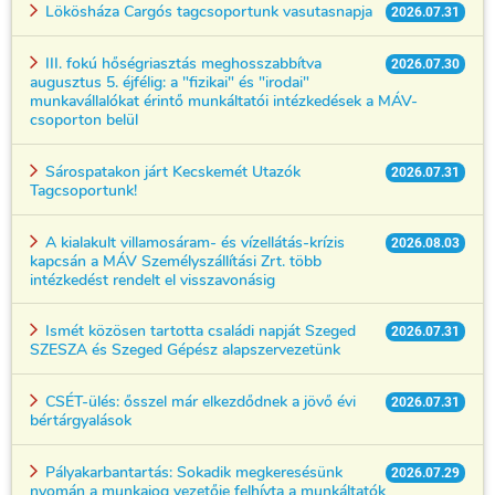
Lökösháza Cargós tagcsoportunk vasutasnapja
2026.07.31
III. fokú hőségriasztás meghosszabbítva
2026.07.30
augusztus 5. éjfélig: a "fizikai" és "irodai"
munkavállalókat érintő munkáltatói intézkedések a MÁV-
csoporton belül
Sárospatakon járt Kecskemét Utazók
2026.07.31
Tagcsoportunk!
A kialakult villamosáram- és vízellátás-krízis
2026.08.03
kapcsán a MÁV Személyszállítási Zrt. több
intézkedést rendelt el visszavonásig
Ismét közösen tartotta családi napját Szeged
2026.07.31
SZESZA és Szeged Gépész alapszervezetünk
CSÉT-ülés: ősszel már elkezdődnek a jövő évi
2026.07.31
bértárgyalások
Pályakarbantartás: Sokadik megkeresésünk
2026.07.29
nyomán a munkajog vezetője felhívta a munkáltatók