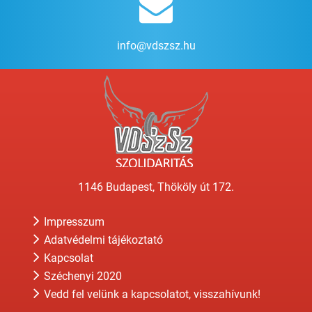
info@vdszsz.hu
1146 Budapest, Thököly út 172.
Impresszum
Adatvédelmi tájékoztató
Kapcsolat
Széchenyi 2020
Vedd fel velünk a kapcsolatot, visszahívunk!