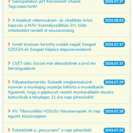
Sárospatakon járt Kecskemét Utazók
2026.07.31
Tagcsoportunk!
A kialakult villamosáram- és vízellátás-krízis
2026.08.03
kapcsán a MÁV Személyszállítási Zrt. több
intézkedést rendelt el visszavonásig
Ismét közösen tartotta családi napját Szeged
2026.07.31
SZESZA és Szeged Gépész alapszervezetünk
CSÉT-ülés: ősszel már elkezdődnek a jövő évi
2026.07.31
bértárgyalások
Pályakarbantartás: Sokadik megkeresésünk
2026.07.29
nyomán a munkajog vezetője felhívta a munkáltatók
figyelmét, hogy a gépkocsit vezető munkavállalók részére
biztosítsák a tényleges 11 óra napi pihenőidőt!
XV. Tiborszállási VDSzSz Vasutasnapok: öt nap
2026.07.28
együtt, közösségben
Folytatódik a „percunami” a napi pihenőidő
2026.07.23