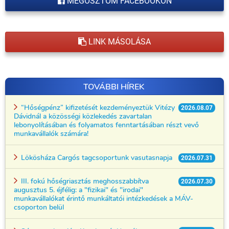
MEGOSZTOM FACEBOOKON
LINK MÁSOLÁSA
TOVÁBBI HÍREK
“Hőségpénz” kifizetését kezdeményeztük Vitézy
2026.08.07
Dávidnál a közösségi közlekedés zavartalan
lebonyolításában és folyamatos fenntartásában részt vevő
munkavállalók számára!
Lökösháza Cargós tagcsoportunk vasutasnapja
2026.07.31
III. fokú hőségriasztás meghosszabbítva
2026.07.30
augusztus 5. éjfélig: a "fizikai" és "irodai"
munkavállalókat érintő munkáltatói intézkedések a MÁV-
csoporton belül