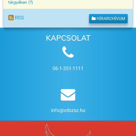
tárgyában (?)
RSS
HÍRARCHÍVUM
KAPCSOLAT
06-1-351-1111
info@vdszsz.hu