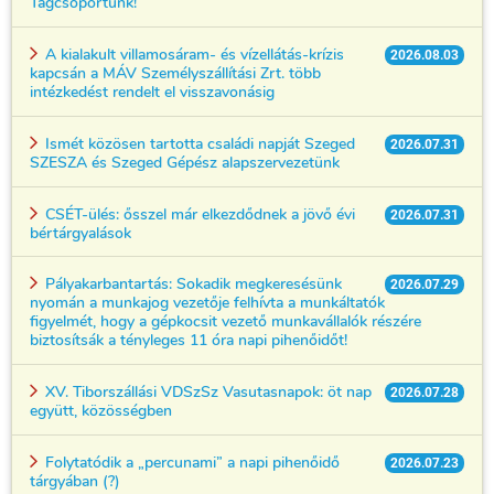
Tagcsoportunk!
A kialakult villamosáram- és vízellátás-krízis
2026.08.03
kapcsán a MÁV Személyszállítási Zrt. több
intézkedést rendelt el visszavonásig
Ismét közösen tartotta családi napját Szeged
2026.07.31
SZESZA és Szeged Gépész alapszervezetünk
CSÉT-ülés: ősszel már elkezdődnek a jövő évi
2026.07.31
bértárgyalások
Pályakarbantartás: Sokadik megkeresésünk
2026.07.29
nyomán a munkajog vezetője felhívta a munkáltatók
figyelmét, hogy a gépkocsit vezető munkavállalók részére
biztosítsák a tényleges 11 óra napi pihenőidőt!
XV. Tiborszállási VDSzSz Vasutasnapok: öt nap
2026.07.28
együtt, közösségben
Folytatódik a „percunami” a napi pihenőidő
2026.07.23
tárgyában (?)