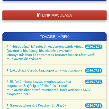
LINK MÁSOLÁSA
TOVÁBBI HÍREK
“Hőségpénz” kifizetését kezdeményeztük Vitézy
2026.08.07
Dávidnál a közösségi közlekedés zavartalan
lebonyolításában és folyamatos fenntartásában részt vevő
munkavállalók számára!
Lökösháza Cargós tagcsoportunk vasutasnapja
2026.07.31
III. fokú hőségriasztás meghosszabbítva
2026.07.30
augusztus 5. éjfélig: a "fizikai" és "irodai"
munkavállalókat érintő munkáltatói intézkedések a MÁV-
csoporton belül
Sárospatakon járt Kecskemét Utazók
2026.07.31