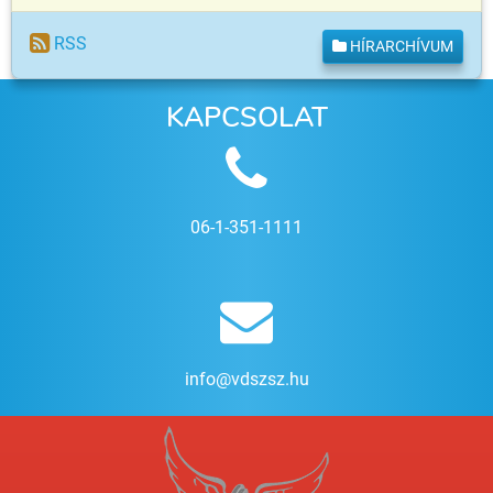
RSS
HÍRARCHÍVUM
KAPCSOLAT
06-1-351-1111
info@vdszsz.hu