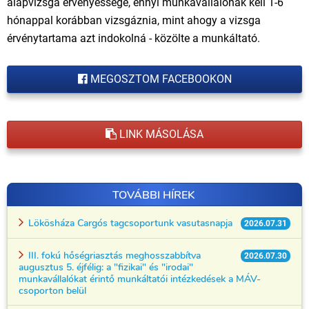
alapvizsga érvényessége, ennyi munkavállalónak kell 1-6
hónappal korábban vizsgáznia, mint ahogy a vizsga
érvénytartama azt indokolná - közölte a munkáltató.
MEGOSZTOM FACEBOOKON
LINK MÁSOLÁSA
TOVÁBBI HÍREK
Lökösháza Cargós tagcsoportunk vasutasnapja
2026.07.31
III. fokú hőségriasztás meghosszabbítva
2026.07.30
augusztus 5. éjfélig: a "fizikai" és "irodai"
munkavállalókat érintő munkáltatói intézkedések a MÁV-
csoporton belül