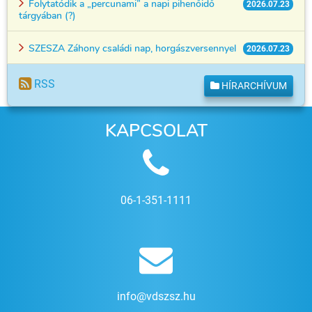
Folytatódik a „percunami” a napi pihenőidő
2026.07.23
tárgyában (?)
SZESZA Záhony családi nap, horgászversennyel
2026.07.23
RSS
HÍRARCHÍVUM
KAPCSOLAT
06-1-351-1111
info@vdszsz.hu