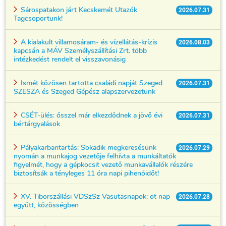
Sárospatakon járt Kecskemét Utazók
2026.07.31
Tagcsoportunk!
A kialakult villamosáram- és vízellátás-krízis
2026.08.03
kapcsán a MÁV Személyszállítási Zrt. több
intézkedést rendelt el visszavonásig
Ismét közösen tartotta családi napját Szeged
2026.07.31
SZESZA és Szeged Gépész alapszervezetünk
CSÉT-ülés: ősszel már elkezdődnek a jövő évi
2026.07.31
bértárgyalások
Pályakarbantartás: Sokadik megkeresésünk
2026.07.29
nyomán a munkajog vezetője felhívta a munkáltatók
figyelmét, hogy a gépkocsit vezető munkavállalók részére
biztosítsák a tényleges 11 óra napi pihenőidőt!
XV. Tiborszállási VDSzSz Vasutasnapok: öt nap
2026.07.28
együtt, közösségben