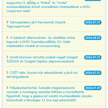
augusztus 5. éjfélig: a "fizikai" és "irodai"
munkavállalókat érintő munkáltatói intézkedések a MÁV-
csoporton belül
Sárospatakon járt Kecskemét Utazók
2026.07.31
Tagcsoportunk!
A kialakult villamosáram- és vízellátás-krízis
2026.08.03
kapcsán a MÁV Személyszállítási Zrt. több
intézkedést rendelt el visszavonásig
Ismét közösen tartotta családi napját Szeged
2026.07.31
SZESZA és Szeged Gépész alapszervezetünk
CSÉT-ülés: ősszel már elkezdődnek a jövő évi
2026.07.31
bértárgyalások
Pályakarbantartás: Sokadik megkeresésünk
2026.07.29
nyomán a munkajog vezetője felhívta a munkáltatók
figyelmét, hogy a gépkocsit vezető munkavállalók részére
biztosítsák a tényleges 11 óra napi pihenőidőt!