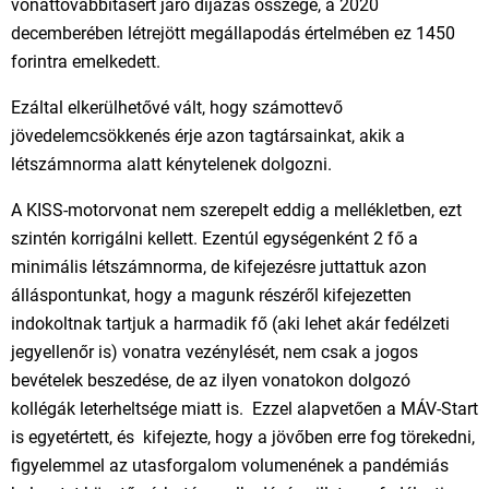
vonattovábbításért járó díjazás összege, a 2020
decemberében létrejött megállapodás értelmében ez 1450
forintra emelkedett.
Ezáltal elkerülhetővé vált, hogy számottevő
jövedelemcsökkenés érje azon tagtársainkat, akik a
létszámnorma alatt kénytelenek dolgozni.
A KISS-motorvonat nem szerepelt eddig a mellékletben, ezt
szintén korrigálni kellett. Ezentúl egységenként 2 fő a
minimális létszámnorma, de kifejezésre juttattuk azon
álláspontunkat, hogy a magunk részéről kifejezetten
indokoltnak tartjuk a harmadik fő (aki lehet akár fedélzeti
jegyellenőr is) vonatra vezénylését, nem csak a jogos
bevételek beszedése, de az ilyen vonatokon dolgozó
kollégák leterheltsége miatt is. Ezzel alapvetően a MÁV-Start
is egyetértett, és kifejezte, hogy a jövőben erre fog törekedni,
figyelemmel az utasforgalom volumenének a pandémiás