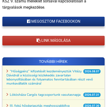
KSZ 9. számú melléklet sorsával kapcsolatosan a
tárgyalások megkezdése.
MEGOSZTOM FACEBOOKON
LINK MÁSOLÁSA
TOVÁBBI HÍREK
“Hőségpénz” kifizetését kezdeményeztük Vitézy
2026.08.07
Dávidnál a közösségi közlekedés zavartalan
lebonyolításában és folyamatos fenntartásában részt vevő
munkavállalók számára!
Lökösháza Cargós tagcsoportunk vasutasnapja
2026.07.31
III. fokú hőségriasztás meghosszabbítva
2026.07.30