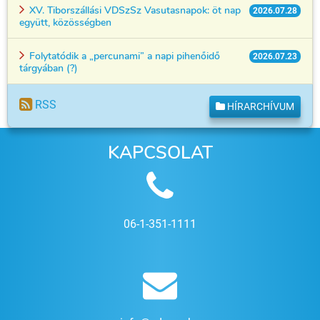
XV. Tiborszállási VDSzSz Vasutasnapok: öt nap
2026.07.28
együtt, közösségben
Folytatódik a „percunami” a napi pihenőidő
2026.07.23
tárgyában (?)
RSS
HÍRARCHÍVUM
KAPCSOLAT
06-1-351-1111