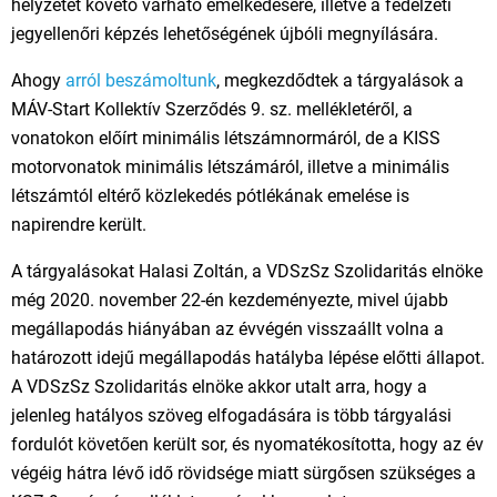
helyzetet követő várható emelkedésére, illetve a fedélzeti
jegyellenőri képzés lehetőségének újbóli megnyílására.
Ahogy
arról beszámoltunk
, megkezdődtek a tárgyalások a
MÁV-Start Kollektív Szerződés 9. sz. mellékletéről, a
vonatokon előírt minimális létszámnormáról, de a KISS
motorvonatok minimális létszámáról, illetve a minimális
létszámtól eltérő közlekedés pótlékának emelése is
napirendre került.
A tárgyalásokat Halasi Zoltán, a VDSzSz Szolidaritás elnöke
még 2020. november 22-én kezdeményezte, mivel újabb
megállapodás hiányában az évvégén visszaállt volna a
határozott idejű megállapodás hatályba lépése előtti állapot.
A VDSzSz Szolidaritás elnöke akkor utalt arra, hogy a
jelenleg hatályos szöveg elfogadására is több tárgyalási
fordulót követően került sor, és nyomatékosította, hogy az év
végéig hátra lévő idő rövidsége miatt sürgősen szükséges a