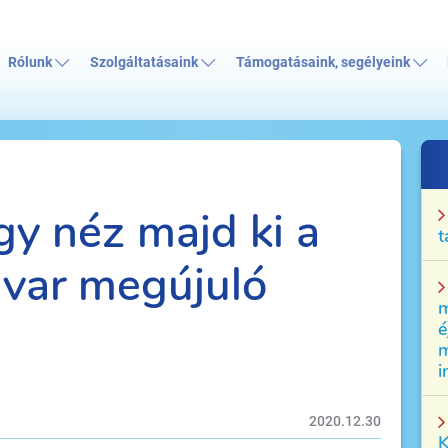
Rólunk
Szolgáltatásaink
Támogatásaink, segélyeink
gy néz majd ki a
t
dvar megújuló
m
é
m
i
2020.12.30
K