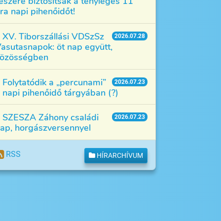
észére biztosítsák a tényleges 11
ra napi pihenőidőt!
XV. Tiborszállási VDSzSz
2026.07.28
asutasnapok: öt nap együtt,
özösségben
Folytatódik a „percunami”
2026.07.23
 napi pihenőidő tárgyában (?)
SZESZA Záhony családi
2026.07.23
ap, horgászversennyel
RSS
HÍRARCHÍVUM