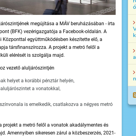
r
ó
ljárószintjének megújítása a MÁV beruházásában - írta
V
zpont (BFK) vezérigazgatója a Facebook-oldalán. A
k
 Központtal együttműködésben készítette elő, a
ja társfinanszírozza. A projekt a metró felől a
üli elérését is szolgálja majd.
a
oz vezető aluljárószintjén
n
k helyet a korábbi pénztár helyén,
aluljárószintet a vonatokkal,
i színvonala is emelkedik, csatlakozva a négyes metró
l a projekt a metró felől a vonatok akadálymentes és
majd. Amennyiben sikeresen zárul a közbeszerzés, 2021-