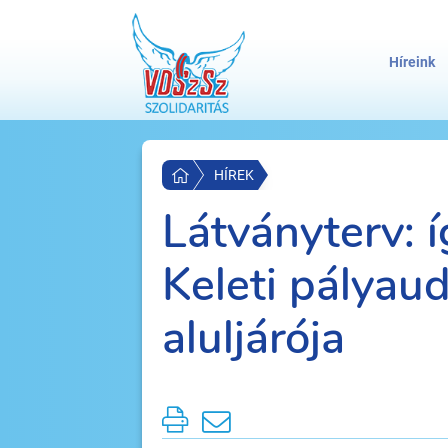
Híreink
HÍREK
Látványterv: í
Keleti pályau
aluljárója