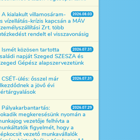
A kialakult villamosáram-
2026.08.03
s vízellátás-krízis kapcsán a MÁV
zemélyszállítási Zrt. több
ntézkedést rendelt el visszavonásig
Ismét közösen tartotta
2026.07.31
saládi napját Szeged SZESZA és
zeged Gépész alapszervezetünk
CSÉT-ülés: ősszel már
2026.07.31
lkezdődnek a jövő évi
értárgyalások
Pályakarbantartás:
2026.07.29
okadik megkeresésünk nyomán a
unkajog vezetője felhívta a
unkáltatók figyelmét, hogy a
épkocsit vezető munkavállalók