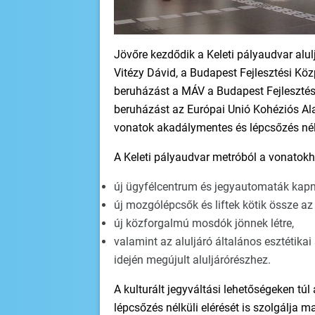
Jövőre kezdődik a Keleti pályaudvar alu
Vitézy Dávid, a Budapest Fejlesztési Kö
beruházást a MÁV a Budapest Fejlesztési
beruházást az Európai Unió Kohéziós Alap
vonatok akadálymentes és lépcsőzés nélk
A Keleti pályaudvar metróból a vonatokh
új ügyfélcentrum és jegyautomaták kapna
új mozgólépcsők és liftek kötik össze az 
új közforgalmú mosdók jönnek létre,
valamint az aluljáró általános esztétika
idején megújult aluljárórészhez.
A kulturált jegyváltási lehetőségeken tú
lépcsőzés nélküli elérését is szolgálja 