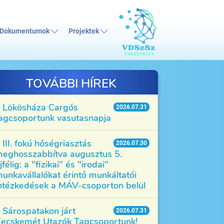
Dokumentumok
Projektek
TOVÁBBI HÍREK
Lökösháza Cargós
2026.07.31
agcsoportunk vasutasnapja
III. fokú hőségriasztás
2026.07.30
eghosszabbítva augusztus 5.
jfélig: a "fizikai" és "irodai"
unkavállalókat érintő munkáltatói
ntézkedések a MÁV-csoporton belül
Sárospatakon járt
2026.07.31
ecskemét Utazók Tagcsoportunk!