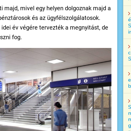
nti majd, mivel egy helyen dolgoznak majd a
pénztárosok és az ügyfélszolgálatosok.
é
S
 idei év végére tervezték a megnyitást, de
i
szni fog.
c
S
e
b
S
m
m
g