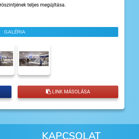
rószintjének teljes megújítása.
GALÉRIA
LINK MÁSOLÁSA
KAPCSOLAT