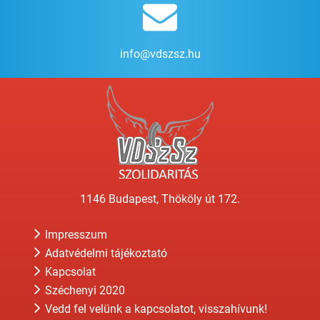
info@vdszsz.hu
1146 Budapest, Thököly út 172.
Impresszum
Adatvédelmi tájékoztató
Kapcsolat
Széchenyi 2020
Vedd fel velünk a kapcsolatot, visszahívunk!