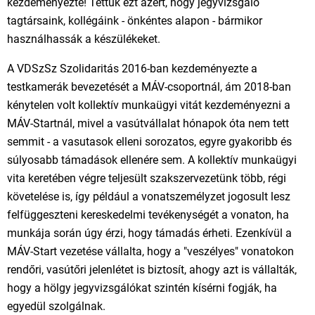
kezdeményezte! Tettük ezt azért, hogy jegyvizsgáló
tagtársaink, kollégáink - önkéntes alapon - bármikor
használhassák a készülékeket.
A VDSzSz Szolidaritás 2016-ban kezdeményezte a
testkamerák bevezetését a MÁV-csoportnál, ám 2018-ban
kénytelen volt kollektív munkaügyi vitát kezdeményezni a
MÁV-Startnál, mivel a vasútvállalat hónapok óta nem tett
semmit - a vasutasok elleni sorozatos, egyre gyakoribb és
súlyosabb támadások ellenére sem. A kollektív munkaügyi
vita keretében végre teljesült szakszervezetünk több, régi
követelése is, így például a vonatszemélyzet jogosult lesz
felfüggeszteni kereskedelmi tevékenységét a vonaton, ha
munkája során úgy érzi, hogy támadás érheti. Ezenkívül a
MÁV-Start vezetése vállalta, hogy a "veszélyes" vonatokon
rendőri, vasútőri jelenlétet is biztosít, ahogy azt is vállalták,
hogy a hölgy jegyvizsgálókat szintén kísérni fogják, ha
egyedül szolgálnak.