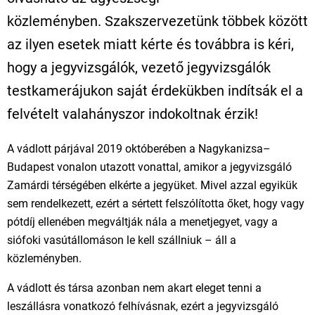
közleményben. Szakszervezetünk többek között
az ilyen esetek miatt kérte és továbbra is kéri,
hogy a jegyvizsgálók, vezető jegyvizsgálók
testkamerájukon saját érdekükben indítsák el a
felvételt valahányszor indokoltnak érzik!
A vádlott párjával 2019 októberében a Nagykanizsa–
Budapest vonalon utazott vonattal, amikor a jegyvizsgáló
Zamárdi térségében elkérte a jegyüket. Mivel azzal egyikük
sem rendelkezett, ezért a sértett felszólította őket, hogy vagy
pótdíj ellenében megváltják nála a menetjegyet, vagy a
siófoki vasútállomáson le kell szállniuk – áll a
közleményben.
A vádlott és társa azonban nem akart eleget tenni a
leszállásra vonatkozó felhívásnak, ezért a jegyvizsgáló