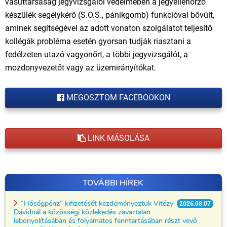
vasúttársaság jegyvizsgálói védelmében a jegyellenőrző
készülék segélykérő (S.O.S., pánikgomb) funkcióval bővült,
aminek segítségével az adott vonaton szolgálatot teljesítő
kollégák probléma esetén gyorsan tudják riasztani a
fedélzeten utazó vagyonőrt, a többi jegyvizsgálót, a
mozdonyvezetőt vagy az üzemirányítókat.
MEGOSZTOM FACEBOOKON
LINK MÁSOLÁSA
TOVÁBBI HÍREK
“Hőségpénz” kifizetését kezdeményeztük Vitézy
2026.08.07
Dávidnál a közösségi közlekedés zavartalan
lebonyolításában és folyamatos fenntartásában részt vevő