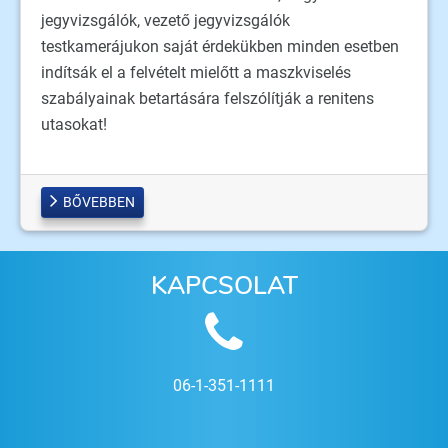
jegyvizsgálók, vezető jegyvizsgálók
testkamerájukon saját érdekükben minden esetben
indítsák el a felvételt mielőtt a maszkviselés
szabályainak betartására felszólítják a renitens
utasokat!
BŐVEBBEN
KAPCSOLAT
06-1-351-1111