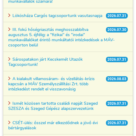
munkavállalók számára!
Lökösháza Cargós tagcsoportunk vasutasnapja
2026.07.31
III. fokú hőségriasztás meghosszabbítva
2026.07.30
augusztus 5. éjfélig: a "fizikai" és "irodai"
munkavállalókat érintő munkáltatói intézkedések a MÁV-
csoporton belül
Sárospatakon járt Kecskemét Utazók
2026.07.31
Tagcsoportunk!
A kialakult villamosáram- és vízellátás-krízis
2026.08.03
kapcsán a MÁV Személyszállítási Zrt. több
intézkedést rendelt el visszavonásig
Ismét közösen tartotta családi napját Szeged
2026.07.31
SZESZA és Szeged Gépész alapszervezetünk
CSÉT-ülés: ősszel már elkezdődnek a jövő évi
2026.07.31
bértárgyalások