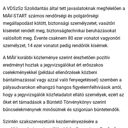
A VDSzSz Szolidaritás által tett javaslatoknak megfelelően a
MÁV-START számos rendőrségi és polgárőrségi
megállapodást kötött, biztonsági személyzetet, vasútőri
kíséretet rendelt meg, biztonságtechnikai beruházásokat
valósított meg. Évente csaknem 80 ezer vonatot vagyonőri
személyzet, 14 ezer vonatot pedig rendőrök kísérnek.
A MÁV korábbi közleménye szerint érezhetően pozitív
eredményt hoztak a jegyvizsgálókat ért erőszakos
cselekményekkel (például ellenőrzések közbeni
bántalmazással vagy azzal való fenyegetéssel) szemben a
pályaudvarokon elhangzó hangos figyelemfelhívások arról,
hogy a jegyvizsgálók közfeladatot ellátó személyek, ezért az
őket ért támadások a Büntető Törvénykönyv szerint
bűncselekménynek minősülnek és szigorúan büntetendők.
Szintén szakszervezetünk kezdeményezésére a