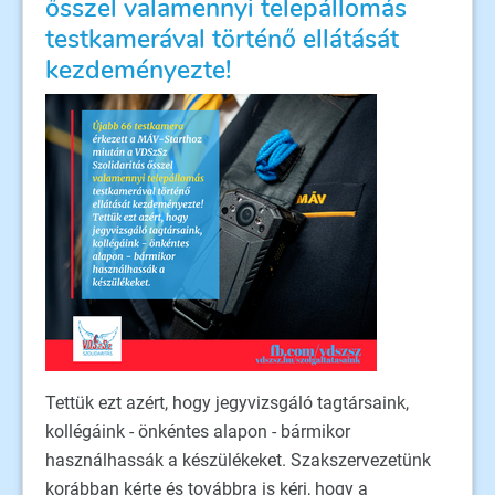
ősszel valamennyi telepállomás
testkamerával történő ellátását
kezdeményezte!
Tettük ezt azért, hogy jegyvizsgáló tagtársaink,
kollégáink - önkéntes alapon - bármikor
használhassák a készülékeket. Szakszervezetünk
korábban kérte és továbbra is kéri, hogy a