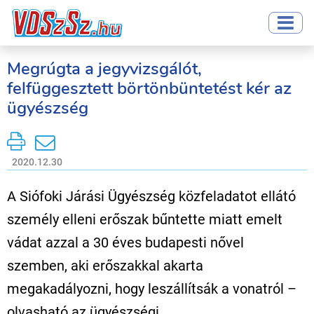
Megrúgta a jegyvizsgálót,
felfüggesztett börtönbüntetést kér az
ügyészség
2020.12.30
A Siófoki Járási Ügyészség közfeladatot ellátó
személy elleni erőszak bűntette miatt emelt
vádat azzal a 30 éves budapesti nővel
szemben, aki erőszakkal akarta
megakadályozni, hogy leszállítsák a vonatról –
olvasható az ügyészségi