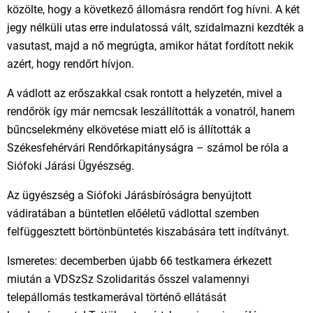
közölte, hogy a következő állomásra rendőrt fog hívni. A két
jegy nélküli utas erre indulatossá vált, szidalmazni kezdték a
vasutast, majd a nő megrúgta, amikor hátat fordított nekik
azért, hogy rendőrt hívjon.
A vádlott az erőszakkal csak rontott a helyzetén, mivel a
rendőrök így már nemcsak leszállították a vonatról, hanem
bűncselekmény elkövetése miatt elő is állították a
Székesfehérvári Rendőrkapitányságra – számol be róla a
Siófoki Járási Ügyészség.
Az ügyészség a Siófoki Járásbíróságra benyújtott
vádiratában a büntetlen előéletű vádlottal szemben
felfüggesztett börtönbüntetés kiszabására tett indítványt.
Ismeretes: decemberben újabb 66 testkamera érkezett
miután a VDSzSz Szolidaritás ősszel valamennyi
telepállomás testkamerával történő ellátását