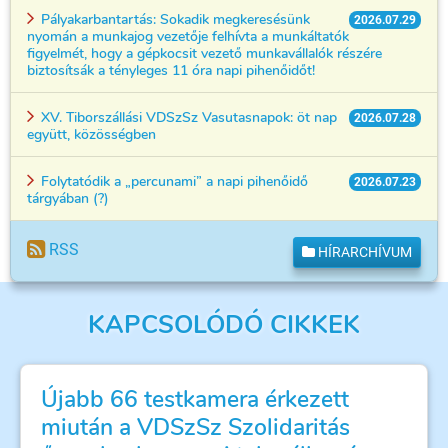
Pályakarbantartás: Sokadik megkeresésünk
2026.07.29
nyomán a munkajog vezetője felhívta a munkáltatók
figyelmét, hogy a gépkocsit vezető munkavállalók részére
biztosítsák a tényleges 11 óra napi pihenőidőt!
XV. Tiborszállási VDSzSz Vasutasnapok: öt nap
2026.07.28
együtt, közösségben
Folytatódik a „percunami” a napi pihenőidő
2026.07.23
tárgyában (?)
RSS
HÍRARCHÍVUM
KAPCSOLÓDÓ CIKKEK
Újabb 66 testkamera érkezett
miután a VDSzSz Szolidaritás