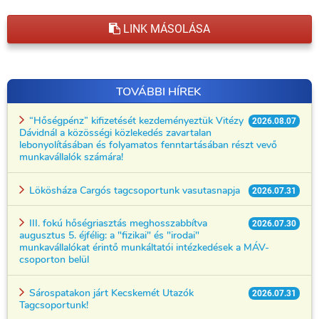
LINK MÁSOLÁSA
TOVÁBBI HÍREK
“Hőségpénz” kifizetését kezdeményeztük Vitézy
2026.08.07
Dávidnál a közösségi közlekedés zavartalan
lebonyolításában és folyamatos fenntartásában részt vevő
munkavállalók számára!
Lökösháza Cargós tagcsoportunk vasutasnapja
2026.07.31
III. fokú hőségriasztás meghosszabbítva
2026.07.30
augusztus 5. éjfélig: a "fizikai" és "irodai"
munkavállalókat érintő munkáltatói intézkedések a MÁV-
csoporton belül
Sárospatakon járt Kecskemét Utazók
2026.07.31
Tagcsoportunk!