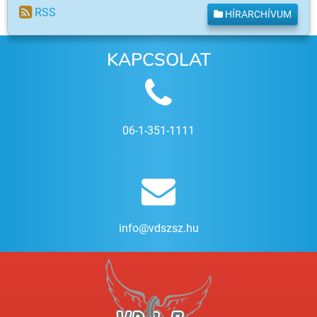
RSS
HÍRARCHÍVUM
KAPCSOLAT
06-1-351-1111
info@vdszsz.hu