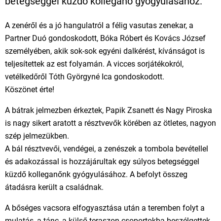
betegséggel küzdő kolleganő gyógyulásához.
A zenéről és a jó hangulatról a félig vasutas zenekar, a
Partner Duó gondoskodott, Bóka Róbert és Kovács József
személyében, akik sok-sok egyéni dalkérést, kívánságot is
teljesítettek az est folyamán. A vicces sorjátékokról,
vetélkedőről Tóth Györgyné Ica gondoskodott.
Köszönet érte!
A bátrak jelmezben érkeztek, Papik Zsanett és Nagy Piroska
is nagy sikert aratott a résztvevők körében az ötletes, nagyon
szép jelmezükben.
A bál résztvevői, vendégei, a zenészek a tombola bevétellel
és adakozással is hozzájárultak egy súlyos betegséggel
küzdő kolleganőnk gyógyulásához. A befolyt összeg
átadásra került a családnak.
A bőséges vacsora elfogyasztása után a teremben folyt a
mulatás, a tánc, a külső teraszon csoportokba beszélgettek,