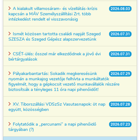
A kialakult villamosáram- és vízellátás-krízis
2026.08.03
kapcsán a MÁV Személyszállítási Zrt. több
intézkedést rendelt el visszavonásig
Ismét közösen tartotta családi napját Szeged
2026.07.31
SZESZA és Szeged Gépész alapszervezetünk
CSÉT-ülés: ősszel már elkezdődnek a jövő évi
2026.07.31
bértárgyalások
Pályakarbantartás: Sokadik megkeresésünk
2026.07.29
nyomán a munkajog vezetője felhívta a munkáltatók
figyelmét, hogy a gépkocsit vezető munkavállalók részére
biztosítsák a tényleges 11 óra napi pihenőidőt!
XV. Tiborszállási VDSzSz Vasutasnapok: öt nap
2026.07.28
együtt, közösségben
Folytatódik a „percunami” a napi pihenőidő
2026.07.23
tárgyában (?)