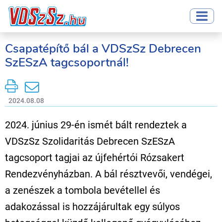
Csapatépítő bál a VDSzSz Debrecen
SzESzA tagcsoportnál!
2024.08.08
2024. június 29-én ismét bált rendeztek a
VDSzSz Szolidaritás Debrecen SzESzA
tagcsoport tagjai az újfehértói Rózsakert
Rendezvényházban. A bál résztvevői, vendégei,
a zenészek a tombola bevétellel és
adakozással is hozzájárultak egy súlyos