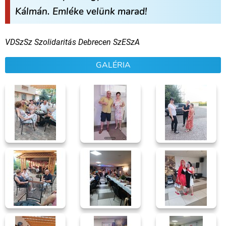
Kálmán. Emléke velünk marad!
VDSzSz Szolidaritás Debrecen SzESzA
GALÉRIA