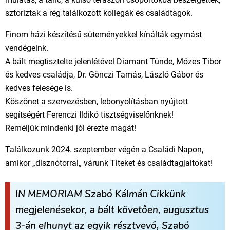
sztoriztak a rég találkozott kollegák és családtagok.
Finom házi készítésű süteményekkel kínálták egymást
vendégeink.
A bált megtisztelte jelenlétével Diamant Tünde, Mózes Tibor
és kedves családja, Dr. Gönczi Tamás, László Gábor és
kedves felesége is.
Köszönet a szervezésben, lebonyolításban nyújtott
segítségért Ferenczi Ildikó tisztségviselőnknek!
Reméljük mindenki jól érezte magát!
Találkozunk 2024. szeptember végén a Családi Napon,
amikor „disznótorral„ várunk Titeket és családtagjaitokat!
IN MEMORIAM Szabó Kálmán
Cikkünk
megjelenésekor, a bált követően, augusztus
3-án elhunyt az egyik résztvevő, Szabó