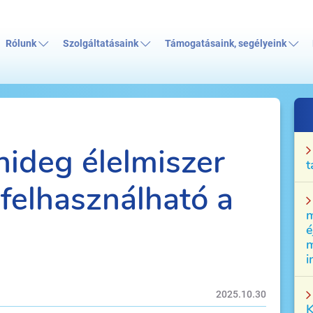
Rólunk
Szolgáltatásaink
Támogatásaink, segélyeink
ideg élelmiszer
t
 felhasználható a
m
é
m
i
2025.10.30
K