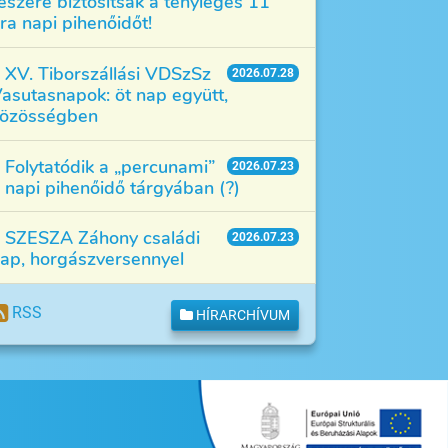
észére biztosítsák a tényleges 11
ra napi pihenőidőt!
XV. Tiborszállási VDSzSz
2026.07.28
asutasnapok: öt nap együtt,
özösségben
Folytatódik a „percunami”
2026.07.23
 napi pihenőidő tárgyában (?)
SZESZA Záhony családi
2026.07.23
ap, horgászversennyel
RSS
HÍRARCHÍVUM