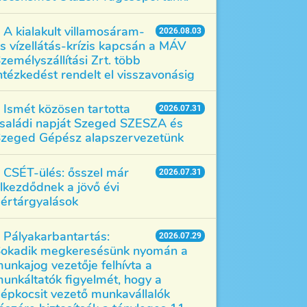
A kialakult villamosáram-
2026.08.03
s vízellátás-krízis kapcsán a MÁV
zemélyszállítási Zrt. több
ntézkedést rendelt el visszavonásig
Ismét közösen tartotta
2026.07.31
saládi napját Szeged SZESZA és
zeged Gépész alapszervezetünk
CSÉT-ülés: ősszel már
2026.07.31
lkezdődnek a jövő évi
értárgyalások
Pályakarbantartás:
2026.07.29
okadik megkeresésünk nyomán a
unkajog vezetője felhívta a
unkáltatók figyelmét, hogy a
épkocsit vezető munkavállalók