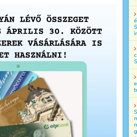
é
S
i
c
S
e
b
S
m
m
g