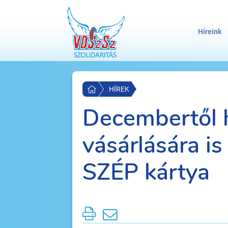
Híreink
HÍREK
Decembertől h
vásárlására is
SZÉP kártya