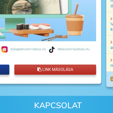
r
ó
V
k
a
n
LINK MÁSOLÁSA
KAPCSOLAT