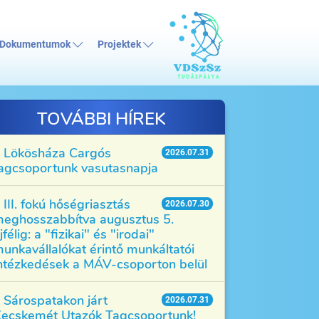
Dokumentumok
Projektek
TOVÁBBI HÍREK
Lökösháza Cargós
2026.07.31
agcsoportunk vasutasnapja
III. fokú hőségriasztás
2026.07.30
eghosszabbítva augusztus 5.
jfélig: a "fizikai" és "irodai"
unkavállalókat érintő munkáltatói
ntézkedések a MÁV-csoporton belül
Sárospatakon járt
2026.07.31
ecskemét Utazók Tagcsoportunk!