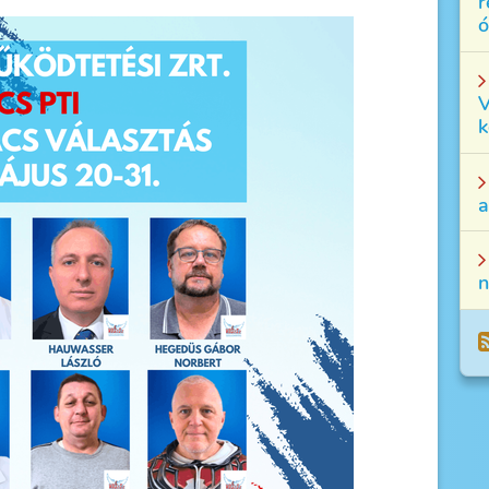
r
ó
V
k
a
n