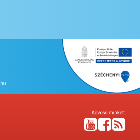
.hu
Kövess minket: