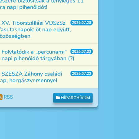
észére biztosítsák a tényleges 11
ra napi pihenőidőt!
XV. Tiborszállási VDSzSz
2026.07.28
asutasnapok: öt nap együtt,
özösségben
Folytatódik a „percunami”
2026.07.23
 napi pihenőidő tárgyában (?)
SZESZA Záhony családi
2026.07.23
ap, horgászversennyel
RSS
HÍRARCHÍVUM