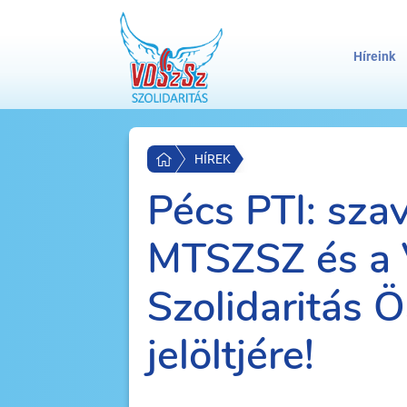
Híreink
HÍREK
Pécs PTI: sza
MTSZSZ és a
Szolidaritás 
jelöltjére!