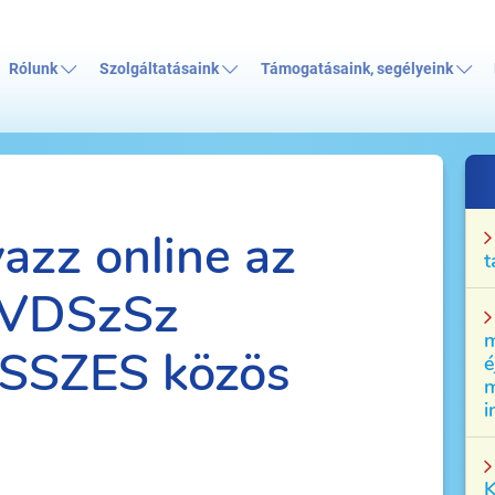
Rólunk
Szolgáltatásaink
Támogatásaink, segélyeink
vazz online az
t
 VDSzSz
m
ÖSSZES közös
é
m
i
K