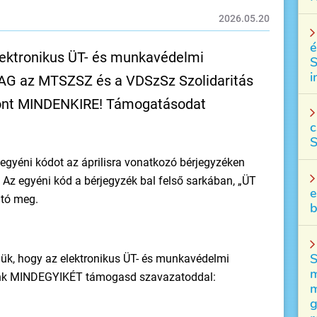
2026.05.20
é
elektronikus ÜT- és munkavédelmi
S
i
AG az MTSZSZ és a VDSzSz Szolidaritás
iszont MINDENKIRE! Támogatásodat
c
S
egyéni kódot az áprilisra vonatkozó bérjegyzéken
Az egyéni kód a bérjegyzék bal felső sarkában, „ÜT
e
ató meg.
b
S
jük, hogy az elektronikus ÜT- és munkavédelmi
m
jeink MINDEGYIKÉT támogasd szavazatoddal:
m
g