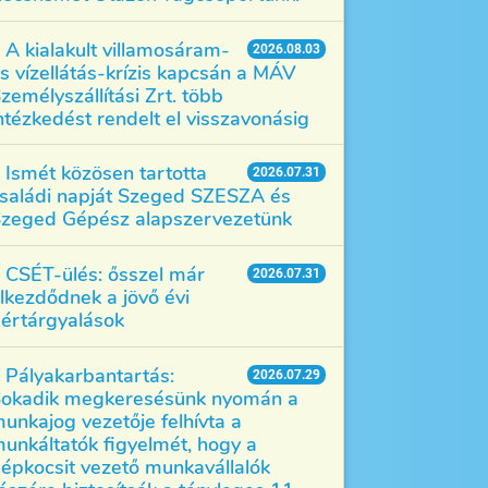
A kialakult villamosáram-
2026.08.03
s vízellátás-krízis kapcsán a MÁV
zemélyszállítási Zrt. több
ntézkedést rendelt el visszavonásig
Ismét közösen tartotta
2026.07.31
saládi napját Szeged SZESZA és
zeged Gépész alapszervezetünk
CSÉT-ülés: ősszel már
2026.07.31
lkezdődnek a jövő évi
értárgyalások
Pályakarbantartás:
2026.07.29
okadik megkeresésünk nyomán a
unkajog vezetője felhívta a
unkáltatók figyelmét, hogy a
épkocsit vezető munkavállalók