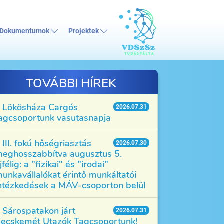
Dokumentumok
Projektek
TOVÁBBI HÍREK
Lökösháza Cargós
2026.07.31
agcsoportunk vasutasnapja
III. fokú hőségriasztás
2026.07.30
eghosszabbítva augusztus 5.
jfélig: a "fizikai" és "irodai"
unkavállalókat érintő munkáltatói
ntézkedések a MÁV-csoporton belül
Sárospatakon járt
2026.07.31
ecskemét Utazók Tagcsoportunk!