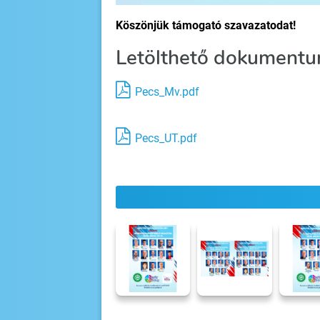
Köszönjük támogató szavazatodat!
Letölthető dokumentu
Pecs_Mv.pdf
Pecs_UT.pdf