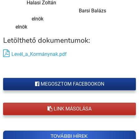
Halasi Zoltán
Barsi Balázs
elnök
elnök
Letölthető dokumentumok:
Levél_a_Kormánynak.pdf
MEGOSZTOM FACEBOOKON
LINK MÁSOLÁSA
TOVÁBBI HÍREK