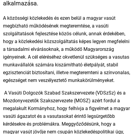
alkalmazása.
A közösségi közlekedés és ezen belül a magyar vasút
megbízható működésének megteremtése, a vasúti
szolgáltatások fejlesztése közös célunk, annak érdekében,
hogy a közlekedési közszolgáltatás képes legyen megfelelni
a társadalmi elvárásoknak, a működő Magyarország
igényeinek. A cél eléréséhez okvetlenül szükséges a vasutas
munkavállalók számára kiszámítható életpályát, stabil
egzisztenciát biztosítani, illetve megteremteni a színvonalas,
egészséget nem veszélyeztető munkakörülményeket.
A Vasúti Dolgozók Szabad Szakszervezete (VDSzSz) és a
Mozdonyvezetők Szakszervezete (MOSZ) azért fordul a
megalakult Kormányhoz, hogy felhívja a figyelmet a magyar
vasúti ágazatot és a vasutasokat érintő legsürgetőbb
kérdésekre és problémákra. Meggyőződésünk, hogy a
magyar vasút jövője nem csupán közlekedéspolitikai ügy,