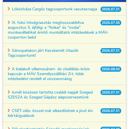
Lökösháza Cargós tagcsoportunk vasutasnapja
2026.07.31
III. fokú hőségriasztás meghosszabbítva
2026.07.30
augusztus 5. éjfélig: a "fizikai" és "irodai"
munkavállalókat érintő munkáltatói intézkedések a MÁV-
csoporton belül
Sárospatakon járt Kecskemét Utazók
2026.07.31
Tagcsoportunk!
A kialakult villamosáram- és vízellátás-krízis
2026.08.03
kapcsán a MÁV Személyszállítási Zrt. több
intézkedést rendelt el visszavonásig
Ismét közösen tartotta családi napját Szeged
2026.07.31
SZESZA és Szeged Gépész alapszervezetünk
CSÉT-ülés: ősszel már elkezdődnek a jövő évi
2026.07.31
bértárgyalások
Pályakarbantartás: Sokadik megkeresésünk