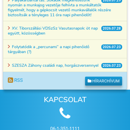
2026.07.29
nyomán a munkajog vezetője felhívta a munkáltatók
figyelmét, hogy a gépkocsit vezető munkavállalók részére
biztosítsák a tényleges 11 óra napi pihenőidőt!
XV. Tiborszállási VDSzSz Vasutasnapok: öt nap
2026.07.28
együtt, közösségben
Folytatódik a „percunami” a napi pihenőidő
2026.07.23
tárgyában (?)
SZESZA Záhony családi nap, horgászversennyel
2026.07.23
RSS
HÍRARCHÍVUM
KAPCSOLAT
06-1-351-1111