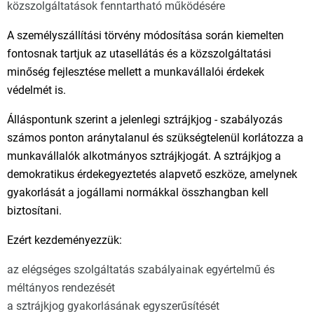
közszolgáltatások fenntartható működésére
A személyszállítási törvény módosítása során kiemelten
fontosnak tartjuk az utasellátás és a közszolgáltatási
minőség fejlesztése mellett a munkavállalói érdekek
védelmét is.
Álláspontunk szerint a jelenlegi sztrájkjog - szabályozás
számos ponton aránytalanul és szükségtelenül korlátozza a
munkavállalók alkotmányos sztrájkjogát. A sztrájkjog a
demokratikus érdekegyeztetés alapvető eszköze, amelynek
gyakorlását a jogállami normákkal összhangban kell
biztosítani.
Ezért kezdeményezzük:
az elégséges szolgáltatás szabályainak egyértelmű és
méltányos rendezését
a sztrájkjog gyakorlásának egyszerűsítését