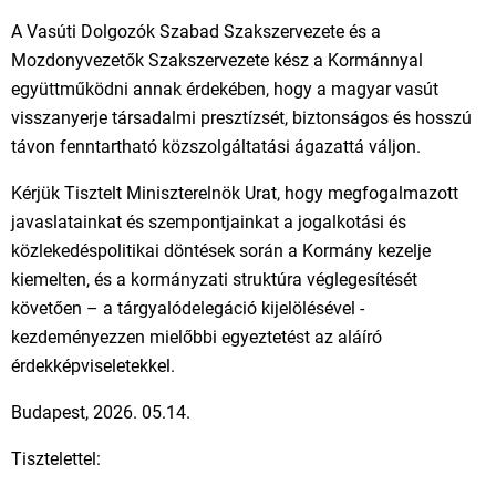
A Vasúti Dolgozók Szabad Szakszervezete és a
Mozdonyvezetők Szakszervezete kész a Kormánnyal
együttműködni annak érdekében, hogy a magyar vasút
visszanyerje társadalmi presztízsét, biztonságos és hosszú
távon fenntartható közszolgáltatási ágazattá váljon.
Kérjük Tisztelt Miniszterelnök Urat, hogy megfogalmazott
javaslatainkat és szempontjainkat a jogalkotási és
közlekedéspolitikai döntések során a Kormány kezelje
kiemelten, és a kormányzati struktúra véglegesítését
követően – a tárgyalódelegáció kijelölésével -
kezdeményezzen mielőbbi egyeztetést az aláíró
érdekképviseletekkel.
Budapest, 2026. 05.14.
Tisztelettel: