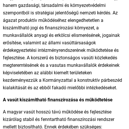
hanem gazdasági, társadalmi és környezetvédelmi
szempontból is stratégiai jelentőségű nemzeti kérdés. Az
ágazat produktív működéséhez elengedhetetlen a
kiszámítható jogi és finanszírozási környezet, a
munkavállalók anyagi és erkölcsi elismerésének, jogainak
erősítése, valamint az állami vasúttársaságok
érdekegyeztetési intézményrendszerének működtetése és
fejlesztése. A korszerű és biztonságos vasúti közlekedés
megteremtésének és a vasutas munkavállalók érdekeinek
képviseletében az alábbi kiemelt területeken
kezdeményezzük a Kormányzattal a konstruktív párbeszéd
kialakítását és az ebből fakadó mielőbbi intézkedéseket.
A vasút kiszámítható finanszírozása és működtetése
A magyar vasút hosszú távú működése és fejlesztése
kizárólag stabil és fenntartható finanszírozási rendszer
mellett biztosítható. Ennek érdekében szükséges: