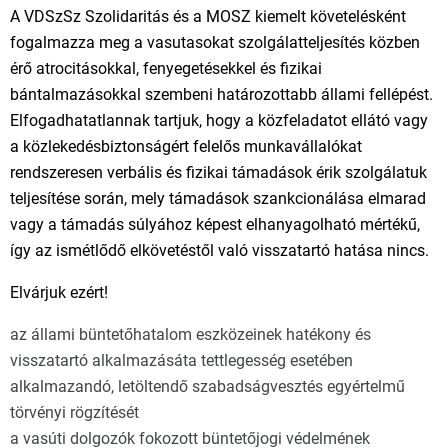
A VDSzSz Szolidaritás és a MOSZ kiemelt követelésként
fogalmazza meg a vasutasokat szolgálatteljesítés közben
érő atrocitásokkal, fenyegetésekkel és fizikai
bántalmazásokkal szembeni határozottabb állami fellépést.
Elfogadhatatlannak tartjuk, hogy a közfeladatot ellátó vagy
a közlekedésbiztonságért felelős munkavállalókat
rendszeresen verbális és fizikai támadások érik szolgálatuk
teljesítése során, mely támadások szankcionálása elmarad
vagy a támadás súlyához képest elhanyagolható mértékű,
így az ismétlődő elkövetéstől való visszatartó hatása nincs.
Elvárjuk ezért!
az állami büntetőhatalom eszközeinek hatékony és
visszatartó alkalmazásáta tettlegesség esetében
alkalmazandó, letöltendő szabadságvesztés egyértelmű
törvényi rögzítését
a vasúti dolgozók fokozott büntetőjogi védelmének