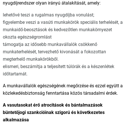
nyugdíjrendszer olyan irányú átalakítását, amely:
lehetővé teszi a rugalmas nyugdíjba vonulást;
figyelembe veszi a vasúti munkakörök speciális terhelését, a
munkaidő-beosztások és kedvezőtlen munkakörnyezet
okozta egészségromlást
támogatja az idősebb munkavállalók csökkenő
munkaterhelését, tervezhető kivonását a fokozottan
megterhelő munkakörökből.
elismeri, beszámítja a teljesített túlórák és a készenlétek
időtartamát.
A munkavállalók egészségének megőrzése és ezzel együtt a
közlekedésbiztonság fenntartása közös társadalmi érdek.
A vasutasokat érő atrocitások és bántalmazások
büntetőjogi szankcióinak szigorú és következetes
alkalmazása