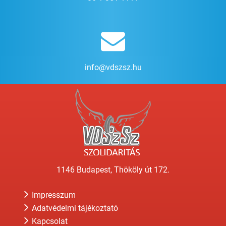
info@vdszsz.hu
1146 Budapest, Thököly út 172.
Impresszum
Adatvédelmi tájékoztató
Kapcsolat