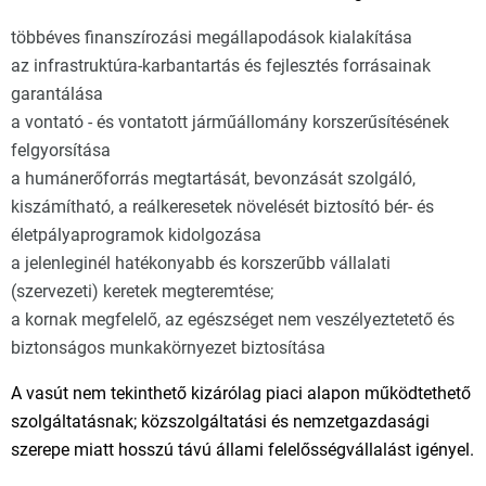
többéves finanszírozási megállapodások kialakítása
az infrastruktúra-karbantartás és fejlesztés forrásainak
garantálása
a vontató - és vontatott járműállomány korszerűsítésének
felgyorsítása
a humánerőforrás megtartását, bevonzását szolgáló,
kiszámítható, a reálkeresetek növelését biztosító bér- és
életpályaprogramok kidolgozása
a jelenleginél hatékonyabb és korszerűbb vállalati
(szervezeti) keretek megteremtése;
a kornak megfelelő, az egészséget nem veszélyeztetető és
biztonságos munkakörnyezet biztosítása
A vasút nem tekinthető kizárólag piaci alapon működtethető
szolgáltatásnak; közszolgáltatási és nemzetgazdasági
szerepe miatt hosszú távú állami felelősségvállalást igényel.