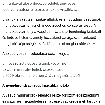
a munkavállalói érdekképviseletek tényleges
jogérvényesítési lehetőségeinek helyreállítását
Elvárjuk a vasutas munkavállalók és a nyugdíjas vasutasok
menetkedvezményének megőrzését és korszerűsítését. A
menetkedvezmény a vasutas hivatás történelmileg kialakult
és indokolt eleme, amely hozzájárul az ágazat munkaerő-
megtartó képességéhez és társadalmi megbecsüléséhez.
A szabályozás módosítása során kérjük:
a megszerzett jogosultságok védelmét
az adminisztratív terhek csökkentését
a 2009 óta fennálló anomáliák megszüntetését.
A nyugdíjrendszer rugalmasabbá tétele
A vasúti munkakörök jelentős része fokozott egészségügyi
és pszichés megterheléssel jár, ezért szükségesnek tartjuk a