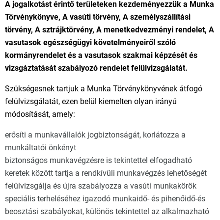
A jogalkotást érintő területeken kezdeményezzük a Munka
Törvénykönyve, A vasúti törvény, A személyszállítási
törvény, A sztrájktörvény, A menetkedvezményi rendelet, A
vasutasok egészségügyi követelményeiről szóló
kormányrendelet és a vasutasok szakmai képzését és
vizsgáztatását szabályozó rendelet felülvizsgálatát.
Szükségesnek tartjuk a Munka Törvénykönyvének átfogó
felülvizsgálatát, ezen belül kiemelten olyan irányú
módosítását, amely:
erősíti a munkavállalók jogbiztonságát, korlátozza a
munkáltatói önkényt
biztonságos munkavégzésre is tekintettel elfogadható
keretek között tartja a rendkívüli munkavégzés lehetőségét
felülvizsgálja és újra szabályozza a vasúti munkakörök
speciális terheléséhez igazodó munkaidő- és pihenőidő-és
beosztási szabályokat, különös tekintettel az alkalmazható