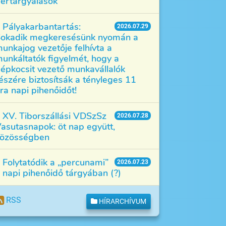
értárgyalások
Pályakarbantartás:
2026.07.29
okadik megkeresésünk nyomán a
unkajog vezetője felhívta a
unkáltatók figyelmét, hogy a
épkocsit vezető munkavállalók
észére biztosítsák a tényleges 11
ra napi pihenőidőt!
XV. Tiborszállási VDSzSz
2026.07.28
asutasnapok: öt nap együtt,
özösségben
Folytatódik a „percunami”
2026.07.23
 napi pihenőidő tárgyában (?)
RSS
HÍRARCHÍVUM