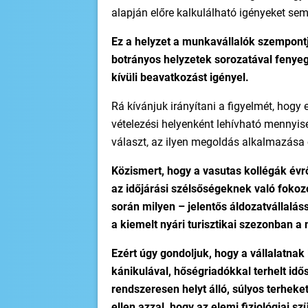
alapján előre kalkulálható igényeket se
Ez a helyzet a munkavállalók szempontj
botrányos helyzetek sorozatával fenyege
kívüli beavatkozást igényel.
Rá kívánjuk irányítani a figyelmét, hogy 
vételezési helyenként lehívható mennyi
választ, az ilyen megoldás alkalmazása
Közismert, hogy a vasutas kollégák évr
az időjárási szélsőségeknek való fokozo
során milyen – jelentős áldozatvállalás
a kiemelt nyári turisztikai szezonban 
Ezért úgy gondoljuk, hogy a vállalatnak
kánikulával, hőségriadókkal terhelt i
rendszeresen helyt álló, súlyos terheke
ellen azzal, hogy az elemi fiziológiai s