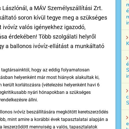
m
ászlónál, a MÁV Személyszállítási Zrt.
é
m
káltató soron kívül tegye meg a szükséges
i
t ivóvíz valós igényekhez igazodó,
ása érdekében! Több szolgálati helyről
K
gy a ballonos ivóvíz-ellátást a munkáltató
é
S
nk tagtársainktól, hogy az eddig folyamatosan
i
átásban helyenként már most hiányok alakultak ki,
 került korlátozásra (vételezési helyenként havi 6
 legkritikusabb nyári hónapokban a szükséges
c
endelkezésre állni.
S
llonos ivóvíz beszállítására megkötött keretszerződés
bb, mint amire a korábbi évek tapasztalatai alapján a
e
y a leszerződött mennyiség a valós, tapasztalatok