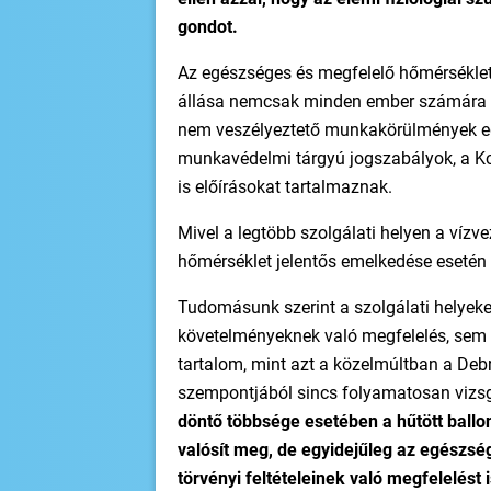
gondot.
Az egészséges és megfelelő hőmérséklet
állása nemcsak minden ember számára al
nem veszélyeztető munkakörülmények eg
munkavédelmi tárgyú jogszabályok, a Kol
is előírásokat tartalmaznak.
Mivel a legtöbb szolgálati helyen a vízve
hőmérséklet jelentős emelkedése esetén
Tudomásunk szerint a szolgálati helyeken
követelményeknek való megfelelés, sem a
tartalom, mint azt a közelmúltban a Debre
szempontjából sincs folyamatosan vizsg
döntő többsége esetében a hűtött ballo
valósít meg, de egyidejűleg az egészs
törvényi feltételeinek való megfelelést i