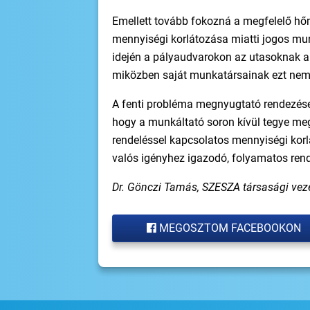
Emellett tovább fokozná a megfelelő hőm
mennyiségi korlátozása miatti jogos mun
idején a pályaudvarokon az utasoknak a v
miközben saját munkatársainak ezt nem 
A fenti probléma megnyugtató rendezés
hogy a munkáltató soron kívül tegye meg
rendeléssel kapcsolatos mennyiségi korl
valós igényhez igazodó, folyamatos rend
Dr. Gönczi Tamás, SZESZA társasági vez
MEGOSZTOM FACEBOOKON