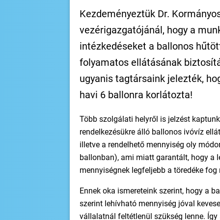
Kezdeményeztük Dr. Kormányos L
vezérigazgatójánál, hogy a mun
intézkedéseket a ballonos hűtöt
folyamatos ellátásának biztosít
ugyanis tagtársaink jelezték, ho
havi 6 ballonra korlátozta!
Több szolgálati helyről is jelzést kaptu
rendelkezésükre álló ballonos ivóvíz ell
illetve a rendelhető mennyiség oly módon
ballonban), ami miatt garantált, hogy a
mennyiségnek legfeljebb a töredéke fog r
Ennek oka ismereteink szerint, hogy a ba
szerint lehívható mennyiség jóval kevese
vállalatnál feltétlenül szükség lenne. Íg