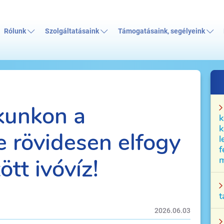
Rólunk
Szolgáltatásaink
Támogatásaink, segélyeink
kunkon a
k
k
e rövidesen elfogy
l
f
ött ivóvíz!
m
t
2026.06.03