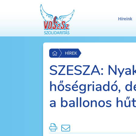
Híreink
HÍREK
SZESZA: Nya
hőségriadó, d
a ballonos hűt