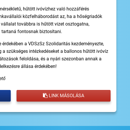
érsékletű, hűtött ivóvízhez való hozzáférés
kavállalói közfelháborodást az, ha a hőségriadók
állalat továbbra is hűtött vizet osztogatna,
tartaná fontosnak biztosítani.
e érdekében a VDSzSz Szolidaritás kezdeményezte,
 a szükséges intézkedéseket a ballonos hűtött ivóvíz
átozások feloldása, és a nyári szezonban annak a
elkezésre állása érdekében!
ető
LINK MÁSOLÁSA