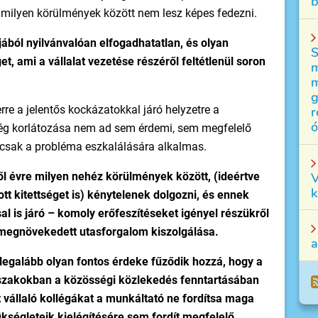
b
mmilyen körülmények között nem lesz képes fedezni.
ából nyilvánvalóan elfogadhatatlan, és olyan
S
t, ami a vállalat vezetése részéről feltétlenül soron
m
m
g
erre a jelentős kockázatokkal járó helyzetre a
r
ó
ség korlátozása nem ad sem érdemi, sem megfelelő
 csak a probléma eszkalálására alkalmas.
V
ől évre milyen nehéz körülmények között, (ideértve
k
tt kitettséget is) kénytelenek dolgozni, és ennek
sal is járó – komoly erőfeszítéseket igényel részükről
a megnövekedett utasforgalom kiszolgálása.
a
 legalább olyan fontos érdeke fűződik hozzá, hogy a
dőszakokban a közösségi közlekedés fenntartásában
t vállaló kollégákat a munkáltató ne fordítsa maga
zükségleteik kielégítésére sem fordít megfelelő