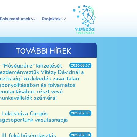
Dokumentumok
Projektek
TOVÁBBI HÍREK
“Hőségpénz” kifizetését
2026.08.07
ezdeményeztük Vitézy Dávidnál a
özösségi közlekedés zavartalan
ebonyolításában és folyamatos
enntartásában részt vevő
unkavállalók számára!
Lökösháza Cargós
2026.07.31
agcsoportunk vasutasnapja
III. fokú hőségriasztás
2026.07.30