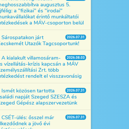
eghosszabbítva augusztus 5.
jfélig: a "fizikai" és "irodai"
unkavállalókat érintő munkáltatói
ntézkedések a MÁV-csoporton belül
Sárospatakon járt
2026.07.31
ecskemét Utazók Tagcsoportunk!
A kialakult villamosáram-
2026.08.03
s vízellátás-krízis kapcsán a MÁV
zemélyszállítási Zrt. több
ntézkedést rendelt el visszavonásig
Ismét közösen tartotta
2026.07.31
saládi napját Szeged SZESZA és
zeged Gépész alapszervezetünk
CSÉT-ülés: ősszel már
2026.07.31
lkezdődnek a jövő évi