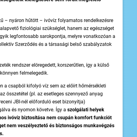
ű – nyáron hűtött – ivóvíz folyamatos rendelkezésre
apvető fiziológiai szükséglet, hanem az egészséget
yik legfontosabb sarokpontja, melyre vonatkozóan a
lektív Szerződés és a társasági belső szabályzatok
zeték rendszer elöregedett, korszerűtlen, így a külső
 könnyen felmelegedik.
 a csapból kifolyó víz sem az előírt hőmérsékleti
z összetétel (pl. az esetleges szennyező anyag
ceni JBI-nél előforduló eset bizonyítja)
álva és nyomon követve. Így a
szolgálati helyek
nos ivóvíz biztosítása nem csupán komfort funkciót
éget nem veszélyeztető és biztonságos munkavégzés
s.