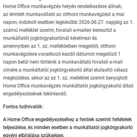
Home Office munkavégzés helyén rendelkezésre állnak;
az érintett munkavállaló az otthoni munkavégzést a mai
napon, indokolt esetben legkésőbb 2026.06.27. napjáig az 1.
számú melléklet szerint, hivatali e-mailen keresztül a
munkáltatói jogkörgyakorlónál kérelmezi és
amennyiben az 1. sz. mellékletben megjelölt, otthoni
munkavégzésre vonatkozó kezdő dátumot megelőző 1
napon belül nem történik a munkavállaló hivatali e-mail
címére a munkáltatói jogkörgyakorló által elutasító válasz
megküldése, akkor az az 1. sz. melléklet szerint benyújtott
Home Office munkavégzés munkáltatói jogkörgyakorló általi
engedélyezésének tekintendő.
Fontos tudnivalók:
A Home Office engedélyezéséhez a fentiek szerinti feltételek
teljesülése, és minden esetben a munkáltatói jogkörgyakorló
egyéni elbírálása szükséges.