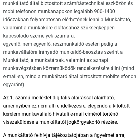
munkáltató által biztosított számítástechnikai eszközön és
mobiltelefonon munkanapokon legalább 900-1400
időszakban folyamatosan elérhetőnek lenni a Munkáltató,
valamint a munkaköre ellátásához szükségképpen
kapcsolódó személyek számára;
egyenlő, nem egyenlő, részmunkaidő esetén pedig a
munkavállalóra irányadó munkaidő-beosztás szerint a
Munkáltató, a munkatársak, valamint az aznapi
munkavégzésben közreműködők rendelkezésére állni (mind
e-mail-en, mind a munkáltató által biztosított mobiltelefonon
egyaránt).
Az 1. számú melléklet digitális aláírással aláírható,
amennyiben ez nem áll rendelkezésre, elegendő a kitöltött
kérelem munkavállaló hivatali e-mail címéről történő
visszaküldése a munkáltatói jogkörgyakorló részére.
A munkáltató felhívja tájékoztatójában a figyelmet arra,