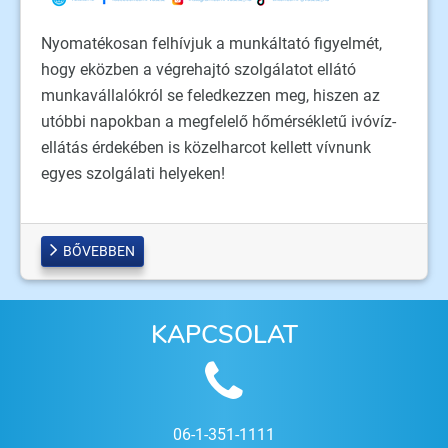
Nyomatékosan felhívjuk a munkáltató figyelmét,
hogy eközben a végrehajtó szolgálatot ellátó
munkavállalókról se feledkezzen meg, hiszen az
utóbbi napokban a megfelelő hőmérsékletű ivóvíz-
ellátás érdekében is közelharcot kellett vívnunk
egyes szolgálati helyeken!
BŐVEBBEN
KAPCSOLAT
06-1-351-1111