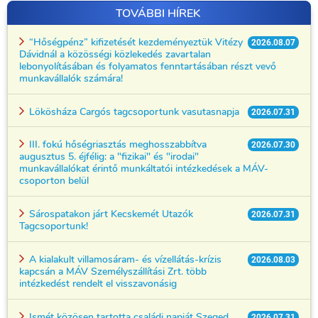
TOVÁBBI HÍREK
“Hőségpénz” kifizetését kezdeményeztük Vitézy
2026.08.07
Dávidnál a közösségi közlekedés zavartalan
lebonyolításában és folyamatos fenntartásában részt vevő
munkavállalók számára!
Lökösháza Cargós tagcsoportunk vasutasnapja
2026.07.31
III. fokú hőségriasztás meghosszabbítva
2026.07.30
augusztus 5. éjfélig: a "fizikai" és "irodai"
munkavállalókat érintő munkáltatói intézkedések a MÁV-
csoporton belül
Sárospatakon járt Kecskemét Utazók
2026.07.31
Tagcsoportunk!
A kialakult villamosáram- és vízellátás-krízis
2026.08.03
kapcsán a MÁV Személyszállítási Zrt. több
intézkedést rendelt el visszavonásig
Ismét közösen tartotta családi napját Szeged
2026.07.31