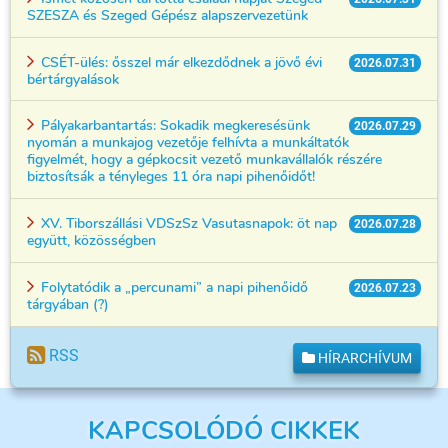
SZESZA és Szeged Gépész alapszervezetünk
CSÉT-ülés: ősszel már elkezdődnek a jövő évi
2026.07.31
bértárgyalások
Pályakarbantartás: Sokadik megkeresésünk
2026.07.29
nyomán a munkajog vezetője felhívta a munkáltatók
figyelmét, hogy a gépkocsit vezető munkavállalók részére
biztosítsák a tényleges 11 óra napi pihenőidőt!
XV. Tiborszállási VDSzSz Vasutasnapok: öt nap
2026.07.28
együtt, közösségben
Folytatódik a „percunami” a napi pihenőidő
2026.07.23
tárgyában (?)
RSS
HÍRARCHÍVUM
KAPCSOLÓDÓ CIKKEK