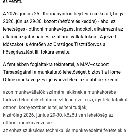
és vezeti.
A 2026. június 25-i Kormányinfón bejelentésre került, hogy
2026. június 29-30. között (hétfőre és keddre) - ahol ez
lehetséges - otthoni munkavégzést indokolt alkalmazni az
államigazgatásban és az állami vállalatoknál. A jelzett
időszakot is érintően az Országos Tisztifőorvos a
hőségriasztást III. fokúra emelte.
A fentiekben foglaltakra tekintettel, a MÁV–csoport
Társaságainál a munkáltató lehetőséget biztosít a Home
Office munkavégzés igénybevételére az alábbiak szerint:
azon munkavállalók számára, akiknek a munkakörébe
tartozó feladatok ellátása ezt lehetővé teszi, így feladataikat
otthoni környezetben is teljesíteni tudják;
kizárólag 2026. június 29-30. között van lehetőség az
otthoni munkavégzésre;
az ehhez szükséges technikai és munkavédelmi feltételek a