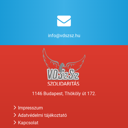
info@vdszsz.hu
1146 Budapest, Thököly út 172.
Impresszum
Adatvédelmi tájékoztató
Kapcsolat