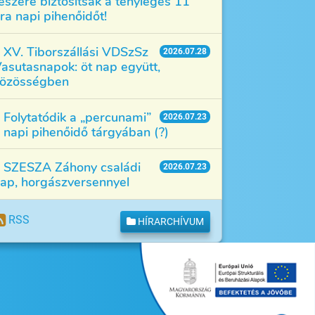
észére biztosítsák a tényleges 11
ra napi pihenőidőt!
XV. Tiborszállási VDSzSz
2026.07.28
asutasnapok: öt nap együtt,
özösségben
Folytatódik a „percunami”
2026.07.23
 napi pihenőidő tárgyában (?)
SZESZA Záhony családi
2026.07.23
ap, horgászversennyel
RSS
HÍRARCHÍVUM