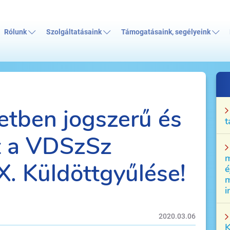
Rólunk
Szolgáltatásaink
Támogatásaink, segélyeink
etben jogszerű és
t
t a VDSzSz
m
X. Küldöttgyűlése!
é
m
i
2020.03.06
K