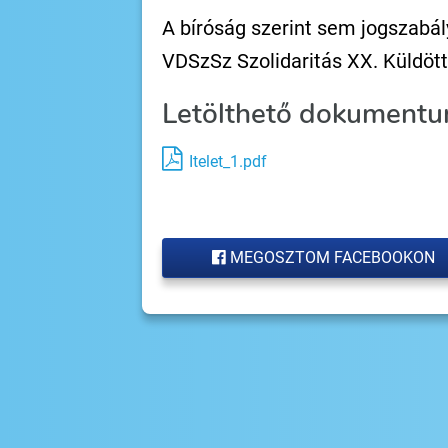
A bíróság szerint sem jogszabál
VDSzSz Szolidaritás XX. Küldött
Letölthető dokumentu
Itelet_1.pdf
MEGOSZTOM FACEBOOKON