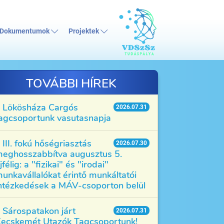
Dokumentumok
Projektek
TOVÁBBI HÍREK
Lökösháza Cargós
2026.07.31
agcsoportunk vasutasnapja
III. fokú hőségriasztás
2026.07.30
eghosszabbítva augusztus 5.
jfélig: a "fizikai" és "irodai"
unkavállalókat érintő munkáltatói
ntézkedések a MÁV-csoporton belül
Sárospatakon járt
2026.07.31
ecskemét Utazók Tagcsoportunk!