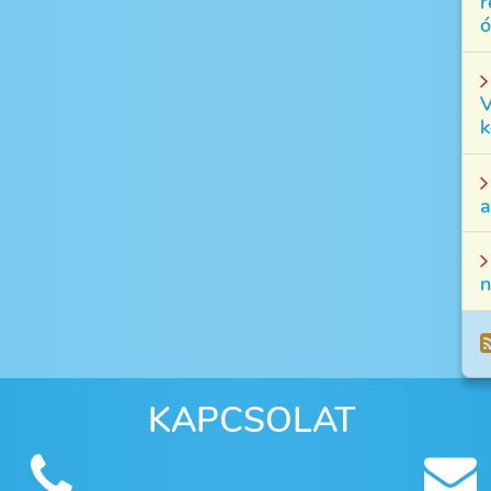
r
ó
V
k
a
n
KAPCSOLAT