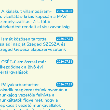
A kialakult villamosáram-
2026.08.03
s vízellátás-krízis kapcsán a MÁV
zemélyszállítási Zrt. több
ntézkedést rendelt el visszavonásig
Ismét közösen tartotta
2026.07.31
saládi napját Szeged SZESZA és
zeged Gépész alapszervezetünk
CSÉT-ülés: ősszel már
2026.07.31
lkezdődnek a jövő évi
értárgyalások
Pályakarbantartás:
2026.07.29
okadik megkeresésünk nyomán a
unkajog vezetője felhívta a
unkáltatók figyelmét, hogy a
épkocsit vezető munkavállalók