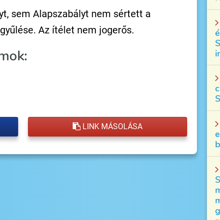
yt, sem Alapszabályt nem sértett a
gyűlése. Az ítélet nem jogerős.
é
S
mok:
i
c
S
LINK MÁSOLÁSA
e
b
S
m
m
g