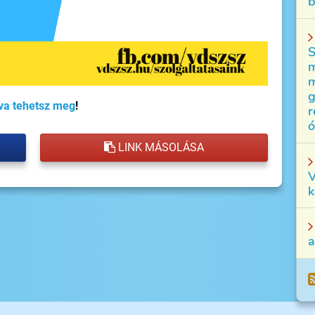
b
S
m
m
g
tva tehetsz meg
!
r
ó
LINK MÁSOLÁSA
V
k
a