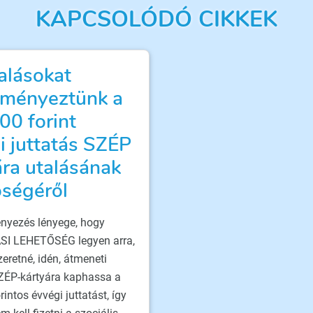
KAPCSOLÓDÓ CIKKEK
alásokat
ményeztünk a
00 forint
i juttatás SZÉP
ára utalásának
őségéről
nyezés lényege, hogy
I LEHETŐSÉG legyen arra,
zeretné, idén, átmeneti
SZÉP-kártyára kaphassa a
intos évvégi juttatást, így