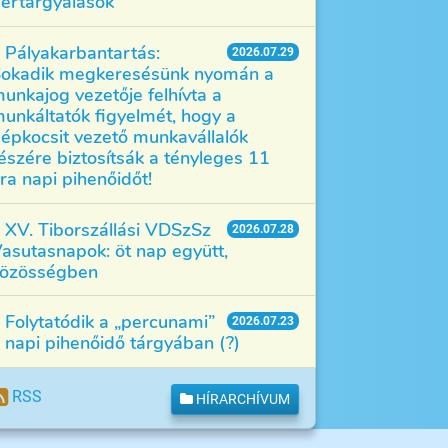
értárgyalások
Pályakarbantartás:
2026.07.29
okadik megkeresésünk nyomán a
unkajog vezetője felhívta a
unkáltatók figyelmét, hogy a
épkocsit vezető munkavállalók
észére biztosítsák a tényleges 11
ra napi pihenőidőt!
XV. Tiborszállási VDSzSz
2026.07.28
asutasnapok: öt nap együtt,
özösségben
Folytatódik a „percunami”
2026.07.23
 napi pihenőidő tárgyában (?)
RSS
HÍRARCHÍVUM