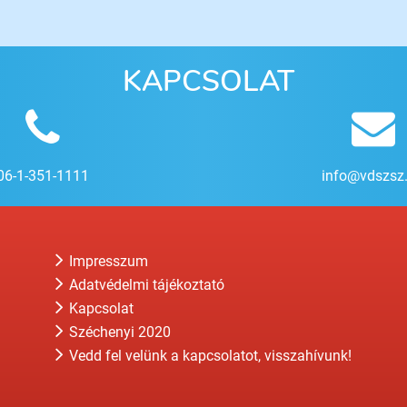
KAPCSOLAT
06-1-351-1111
info@vdszsz
Impresszum
Adatvédelmi tájékoztató
Kapcsolat
Széchenyi 2020
Vedd fel velünk a kapcsolatot, visszahívunk!