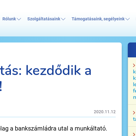
Rólunk
Szolgáltatásaink
Támogatásaink, segélyeink
atás: kezdődik a
k
k
!
l
f
m
2020.11.12
t
ólag a bankszámládra utal a munkáltató.