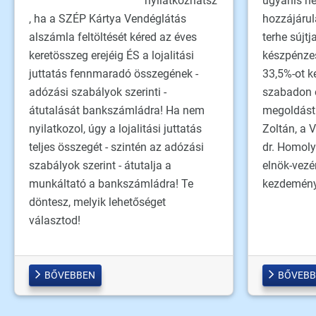
nyilatkozhatsz
ugyanis nem
, ha a SZÉP Kártya Vendéglátás
hozzájárul
alszámla feltöltését kéred az éves
terhe sújt
keretösszeg erejéig ÉS a lojalitási
készpénzes
juttatás fennmaradó összegének -
33,5%-ot k
adózási szabályok szerinti -
szabadon e
átutalását bankszámládra! Ha nem
megoldást 
nyilatkozol, úgy a lojalitási juttatás
Zoltán, a 
teljes összegét - szintén az adózási
dr. Homoly
szabályok szerint - átutalja a
elnök-vezé
munkáltató a bankszámládra! Te
kezdemény
döntesz, melyik lehetőséget
választod!
BŐVEBBEN
BŐVEBB