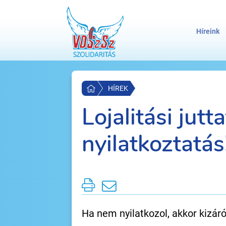
Híreink
HÍREK
Lojalitási jutt
nyilatkoztatás
Ha nem nyilatkozol, akkor kizár