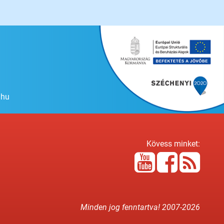
.hu
Kövess minket:
Minden jog fenntartva! 2007-
2026