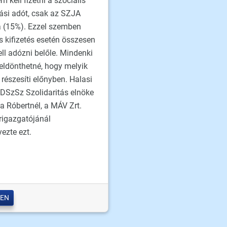
 kell fizetni a szociális
ási adót, csak az SZJA
ja (15%). Ezzel szemben
 kifizetés esetén összesen
ell adózni belőle. Mindenki
ldönthetné, hogy melyik
részesíti előnyben. Halasi
VDSzSz Szolidaritás elnöke
a Róbertnél, a MÁV Zrt.
rigazgatójánál
ezte ezt.
EN