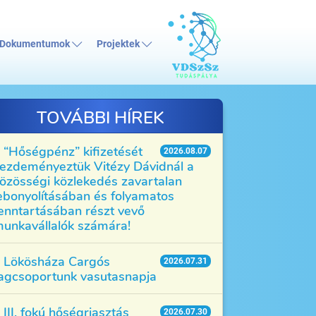
Dokumentumok
Projektek
TOVÁBBI HÍREK
“Hőségpénz” kifizetését
2026.08.07
ezdeményeztük Vitézy Dávidnál a
özösségi közlekedés zavartalan
ebonyolításában és folyamatos
enntartásában részt vevő
unkavállalók számára!
Lökösháza Cargós
2026.07.31
agcsoportunk vasutasnapja
III. fokú hőségriasztás
2026.07.30