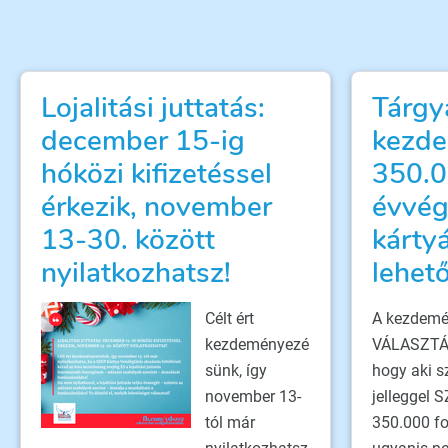
Lojalitási juttatás:
Tárgy
december 15-ig
kezde
hóközi kifizetéssel
350.0
érkezik, november
évvég
13-30. között
kárty
nyilatkozhatsz!
lehet
Célt ért
A kezdemé
kezdeményezé
VÁLASZTÁS
sünk, így
hogy aki s
november 13-
jelleggel 
tól már
350.000 for