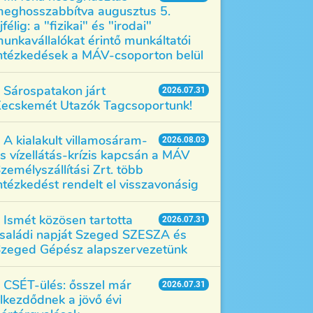
eghosszabbítva augusztus 5.
jfélig: a "fizikai" és "irodai"
unkavállalókat érintő munkáltatói
ntézkedések a MÁV-csoporton belül
Sárospatakon járt
2026.07.31
ecskemét Utazók Tagcsoportunk!
A kialakult villamosáram-
2026.08.03
s vízellátás-krízis kapcsán a MÁV
zemélyszállítási Zrt. több
ntézkedést rendelt el visszavonásig
Ismét közösen tartotta
2026.07.31
saládi napját Szeged SZESZA és
zeged Gépész alapszervezetünk
CSÉT-ülés: ősszel már
2026.07.31
lkezdődnek a jövő évi