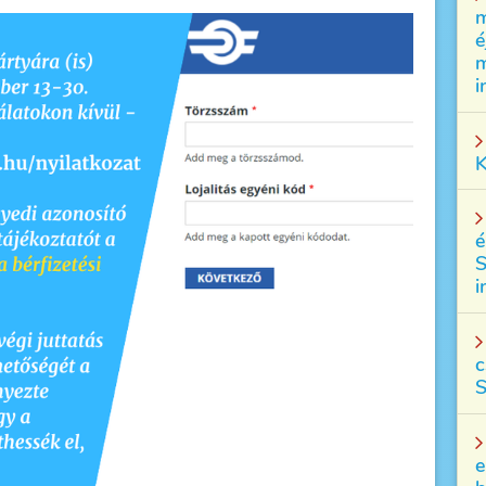
m
é
m
i
K
é
S
i
c
S
e