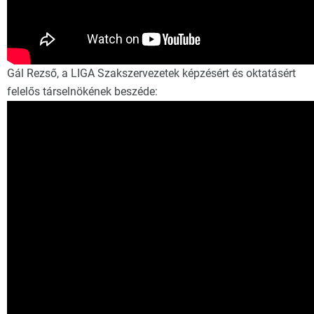
Gál Rezső, a LIGA Szakszervezetek képzésért és oktatásért
felelős társelnökének beszéde: