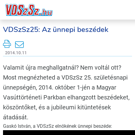
VDSzSz25: Az ünnepi beszédek
2014.10.11
Valamit újra meghallgatnál? Nem voltál ott?
Most megnézheted a VDSzSz 25. születésnapi
ünnepségén, 2014. október 1-jén a Magyar
Vasúttörténeti Parkban elhangzott beszédeket,
köszöntőket, és a jubileumi kitüntetések
átadását.
Gaskó István, a VDSzSz elnökének ünnepi beszéde: