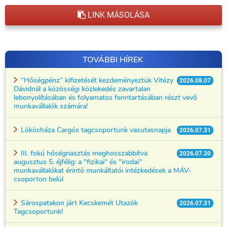
LINK MÁSOLÁSA
TOVÁBBI HÍREK
“Hőségpénz” kifizetését kezdeményeztük Vitézy
2026.08.07
Dávidnál a közösségi közlekedés zavartalan
lebonyolításában és folyamatos fenntartásában részt vevő
munkavállalók számára!
Lökösháza Cargós tagcsoportunk vasutasnapja
2026.07.31
III. fokú hőségriasztás meghosszabbítva
2026.07.30
augusztus 5. éjfélig: a "fizikai" és "irodai"
munkavállalókat érintő munkáltatói intézkedések a MÁV-
csoporton belül
Sárospatakon járt Kecskemét Utazók
2026.07.31
Tagcsoportunk!