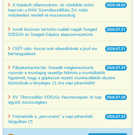
A kialakult villamosáram- és vízellátás-krízis
2026.08.03
kapcsán a MÁV Személyszállítási Zrt. több
intézkedést rendelt el visszavonásig
Ismét közösen tartotta családi napját Szeged
2026.07.31
SZESZA és Szeged Gépész alapszervezetünk
CSÉT-ülés: ősszel már elkezdődnek a jövő évi
2026.07.31
bértárgyalások
Pályakarbantartás: Sokadik megkeresésünk
2026.07.29
nyomán a munkajog vezetője felhívta a munkáltatók
figyelmét, hogy a gépkocsit vezető munkavállalók részére
biztosítsák a tényleges 11 óra napi pihenőidőt!
XV. Tiborszállási VDSzSz Vasutasnapok: öt nap
2026.07.28
együtt, közösségben
Folytatódik a „percunami” a napi pihenőidő
2026.07.23
tárgyában (?)