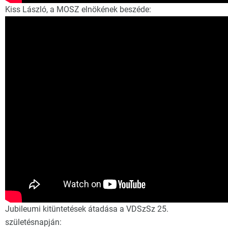
Kiss László, a MOSZ elnökének beszéde:
Jubileumi kitüntetések átadása a VDSzSz 25.
születésnapján: