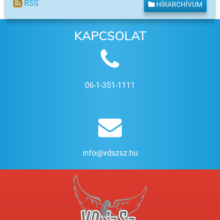
RSS
HÍRARCHÍVUM
KAPCSOLAT
06-1-351-1111
info@vdszsz.hu