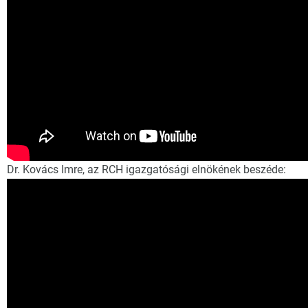
Dr. Kovács Imre, az RCH igazgatósági elnökének beszéde: