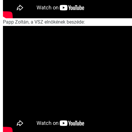
Papp Zoltán, a VSZ elnökének beszéde: