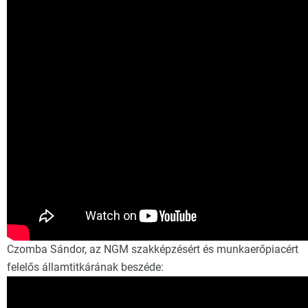
Czomba Sándor, az NGM szakképzésért és munkaerőpiacért
felelős államtitkárának beszéde: