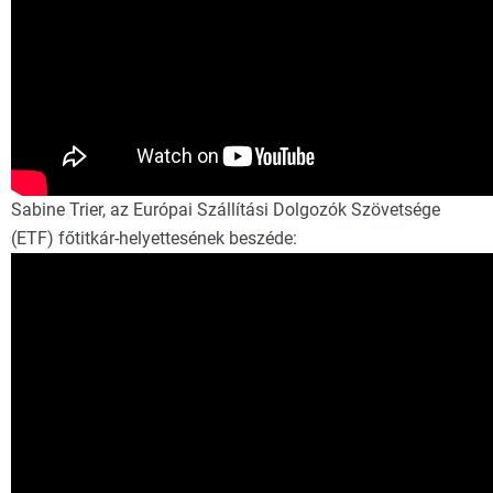
Sabine Trier, az Európai Szállítási Dolgozók Szövetsége
(ETF) főtitkár-helyettesének beszéde: