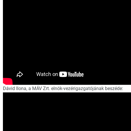
Dávid Ilona, a MÁV Zrt. elnök-vezérigazgatójának beszéde: