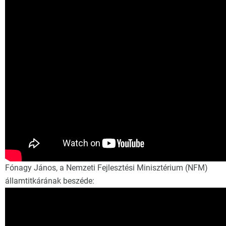
Fónagy János, a Nemzeti Fejlesztési Minisztérium (NFM)
államtitkárának beszéde: