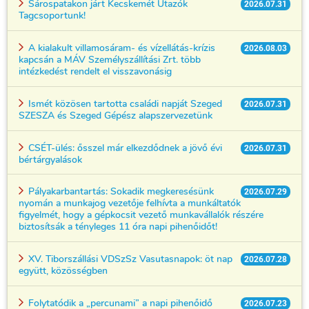
Sárospatakon járt Kecskemét Utazók
2026.07.31
Tagcsoportunk!
A kialakult villamosáram- és vízellátás-krízis
2026.08.03
kapcsán a MÁV Személyszállítási Zrt. több
intézkedést rendelt el visszavonásig
Ismét közösen tartotta családi napját Szeged
2026.07.31
SZESZA és Szeged Gépész alapszervezetünk
CSÉT-ülés: ősszel már elkezdődnek a jövő évi
2026.07.31
bértárgyalások
Pályakarbantartás: Sokadik megkeresésünk
2026.07.29
nyomán a munkajog vezetője felhívta a munkáltatók
figyelmét, hogy a gépkocsit vezető munkavállalók részére
biztosítsák a tényleges 11 óra napi pihenőidőt!
XV. Tiborszállási VDSzSz Vasutasnapok: öt nap
2026.07.28
együtt, közösségben
Folytatódik a „percunami” a napi pihenőidő
2026.07.23