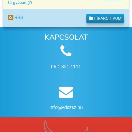
tárgyában (?)
RSS
HÍRARCHÍVUM
KAPCSOLAT
06-1-351-1111
info@vdszsz.hu