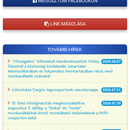
MEGOSZTOM FACEBOOKON
LINK MÁSOLÁSA
TOVÁBBI HÍREK
“Hőségpénz” kifizetését kezdeményeztük Vitézy
2026.08.07
Dávidnál a közösségi közlekedés zavartalan
lebonyolításában és folyamatos fenntartásában részt vevő
munkavállalók számára!
Lökösháza Cargós tagcsoportunk vasutasnapja
2026.07.31
III. fokú hőségriasztás meghosszabbítva
2026.07.30
augusztus 5. éjfélig: a "fizikai" és "irodai"
munkavállalókat érintő munkáltatói intézkedések a MÁV-
csoporton belül