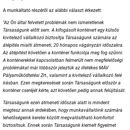
A munkáltató részéről az alábbi választ érkezett:
"Az Ön által felvetett problémák nem ismeretlenek
Társaságunk előtt sem. A kifogásolt konténert egy külsős
kivitelező vállalkozó biztosítja Társaságunk számára az
átépítés miatti átmeneti, 20 hónapos vágányzári időszakra.
Az átépítést követően a konténer funkciója meg fog szűnni.
A konténerekkel kapcsolatban felmerült nem megfelelőségi
problémákat már többször jeleztük az illetékes MÁV
Pályaműködtetési Zrt., valamint a kivitelező vállalkozó felé
írásban. Ezen megkeresések során Társaságunk először a
konténer cseréjét kérte, azt követően pedig annak felújítását.
Társaságunk ezen átmeneti időszak alatt is mindent
megtesz annak érdekében, hogy munkavállalóink számára
lehetőségeink keretei között megvalósítható komfortot
biztosítsuk. Ennek során Társaságunk kiemelt figyelmet