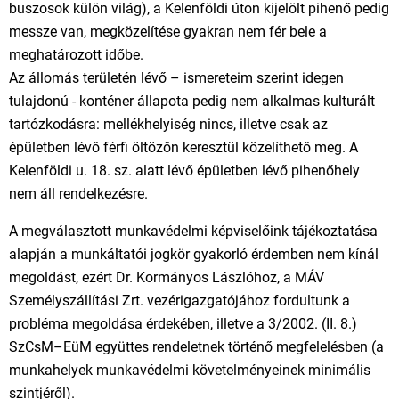
buszosok külön világ), a Kelenföldi úton kijelölt pihenő pedig
messze van, megközelítése gyakran nem fér bele a
meghatározott időbe.
Az állomás területén lévő – ismereteim szerint idegen
tulajdonú - konténer állapota pedig nem alkalmas kulturált
tartózkodásra: mellékhelyiség nincs, illetve csak az
épületben lévő férfi öltözőn keresztül közelíthető meg. A
Kelenföldi u. 18. sz. alatt lévő épületben lévő pihenőhely
nem áll rendelkezésre.
A megválasztott munkavédelmi képviselőink tájékoztatása
alapján a munkáltatói jogkör gyakorló érdemben nem kínál
megoldást, ezért Dr. Kormányos Lászlóhoz, a MÁV
Személyszállítási Zrt. vezérigazgatójához fordultunk a
probléma megoldása érdekében, illetve a 3/2002. (II. 8.)
SzCsM–EüM együttes rendeletnek történő megfelelésben (a
munkahelyek munkavédelmi követelményeinek minimális
szintjéről).