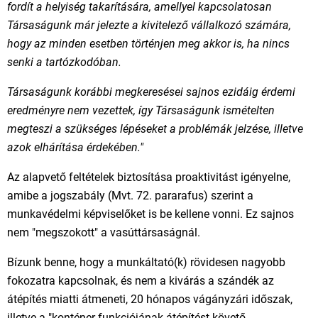
fordít a helyiség takarítására, amellyel kapcsolatosan
Társaságunk már jelezte a kivitelező vállalkozó számára,
hogy az minden esetben történjen meg akkor is, ha nincs
senki a tartózkodóban.
Társaságunk korábbi megkeresései sajnos ezidáig érdemi
eredményre nem vezettek, így Társaságunk ismételten
megteszi a szükséges lépéseket a problémák jelzése, illetve
azok elhárítása érdekében."
Az alapvető feltételek biztosítása proaktivitást igényelne,
amibe a jogszabály (Mvt. 72. pararafus) szerint a
munkavédelmi képviselőket is be kellene vonni. Ez sajnos
nem "megszokott" a vasúttársaságnál.
Bízunk benne, hogy a munkáltató(k) rövidesen nagyobb
fokozatra kapcsolnak, és nem a kivárás a szándék az
átépítés miatti átmeneti, 20 hónapos vágányzári időszak,
illetve a "konténer funkciójának átépítést követő