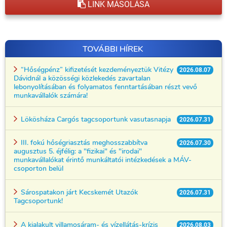
LINK MÁSOLÁSA
TOVÁBBI HÍREK
“Hőségpénz” kifizetését kezdeményeztük Vitézy
2026.08.07
Dávidnál a közösségi közlekedés zavartalan
lebonyolításában és folyamatos fenntartásában részt vevő
munkavállalók számára!
Lökösháza Cargós tagcsoportunk vasutasnapja
2026.07.31
III. fokú hőségriasztás meghosszabbítva
2026.07.30
augusztus 5. éjfélig: a "fizikai" és "irodai"
munkavállalókat érintő munkáltatói intézkedések a MÁV-
csoporton belül
Sárospatakon járt Kecskemét Utazók
2026.07.31
Tagcsoportunk!
A kialakult villamosáram- és vízellátás-krízis
2026.08.03