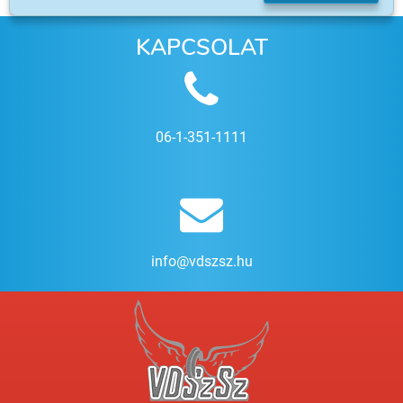
KAPCSOLAT
06-1-351-1111
info@vdszsz.hu