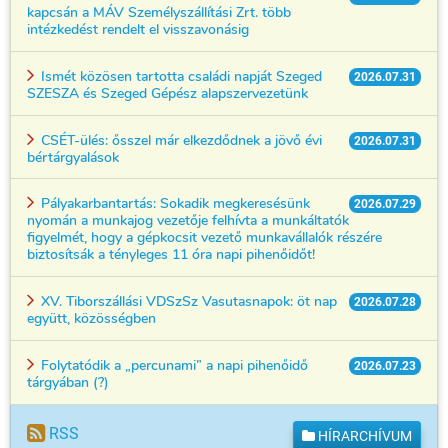
kapcsán a MÁV Személyszállítási Zrt. több
intézkedést rendelt el visszavonásig
Ismét közösen tartotta családi napját Szeged
2026.07.31
SZESZA és Szeged Gépész alapszervezetünk
CSÉT-ülés: ősszel már elkezdődnek a jövő évi
2026.07.31
bértárgyalások
Pályakarbantartás: Sokadik megkeresésünk
2026.07.29
nyomán a munkajog vezetője felhívta a munkáltatók
figyelmét, hogy a gépkocsit vezető munkavállalók részére
biztosítsák a tényleges 11 óra napi pihenőidőt!
XV. Tiborszállási VDSzSz Vasutasnapok: öt nap
2026.07.28
együtt, közösségben
Folytatódik a „percunami” a napi pihenőidő
2026.07.23
tárgyában (?)
RSS
HÍRARCHÍVUM