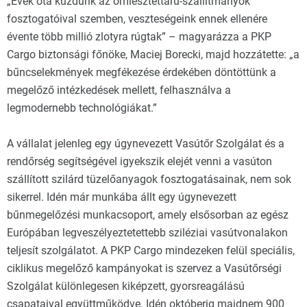
„Évek óta küzdünk az ömlesztettáru-szállítmányok
fosztogatóival szemben, veszteségeink ennek ellenére
évente több millió zlotyra rúgtak” – magyarázza a PKP
Cargo biztonsági főnöke, Maciej Borecki, majd hozzátette: „a
bűncselekmények megfékezése érdekében döntöttünk a
megelőző intézkedések mellett, felhasználva a
legmodernebb technológiákat.”
A vállalat jelenleg egy úgynevezett Vasútőr Szolgálat és a
rendőrség segítségével igyekszik elejét venni a vasúton
szállított szilárd tüzelőanyagok fosztogatásainak, nem sok
sikerrel. Idén már munkába állt egy úgynevezett
bűnmegelőzési munkacsoport, amely elsősorban az egész
Európában legveszélyeztetettebb sziléziai vasútvonalakon
teljesít szolgálatot. A PKP Cargo mindezeken felül speciális,
ciklikus megelőző kampányokat is szervez a Vasútőrségi
Szolgálat különlegesen kiképzett, gyorsreagálású
csapataival együttműködve. Idén októberig majdnem 900