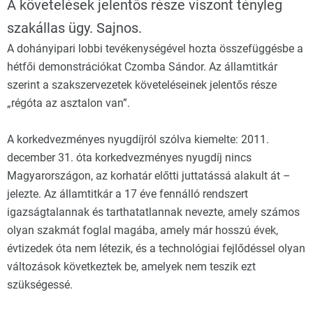
A követelések jelentős része viszont tényleg
szakállas ügy. Sajnos.
A dohányipari lobbi tevékenységével hozta összefüggésbe a
hétfői demonstrációkat Czomba Sándor. Az államtitkár
szerint a szakszervezetek követeléseinek jelentős része
„régóta az asztalon van”.
A korkedvezményes nyugdíjról szólva kiemelte: 2011.
december 31. óta korkedvezményes nyugdíj nincs
Magyarországon, az korhatár előtti juttatássá alakult át –
jelezte. Az államtitkár a 17 éve fennálló rendszert
igazságtalannak és tarthatatlannak nevezte, amely számos
olyan szakmát foglal magába, amely már hosszú évek,
évtizedek óta nem létezik, és a technológiai fejlődéssel olyan
változások következtek be, amelyek nem teszik ezt
szükségessé.