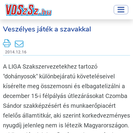
Veszélyes játék a szavakkal
2014.12.16
A LIGA Szakszervezetekhez tartozó
"dohányosok" különbejáratú követeléseivel
kísérelte meg összemosni és elbagatelizálni a
december 15-i félpályás útlezárásokat Czomba
Sándor szakképzésért és munkaerőpiacért
felelős államtitkár, aki szerint korkedvezményes
nyugdíj jelenleg nem is létezik Magyarországon.