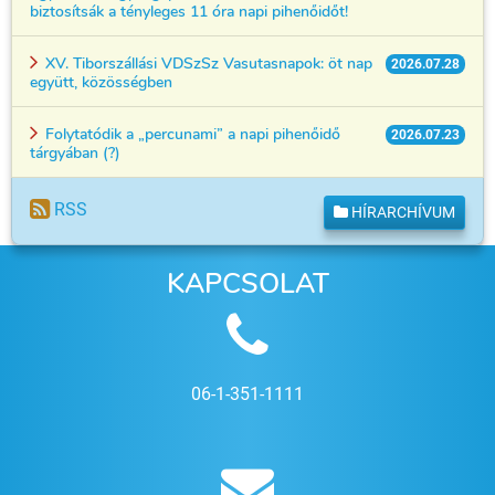
biztosítsák a tényleges 11 óra napi pihenőidőt!
XV. Tiborszállási VDSzSz Vasutasnapok: öt nap
2026.07.28
együtt, közösségben
Folytatódik a „percunami” a napi pihenőidő
2026.07.23
tárgyában (?)
RSS
HÍRARCHÍVUM
KAPCSOLAT
06-1-351-1111