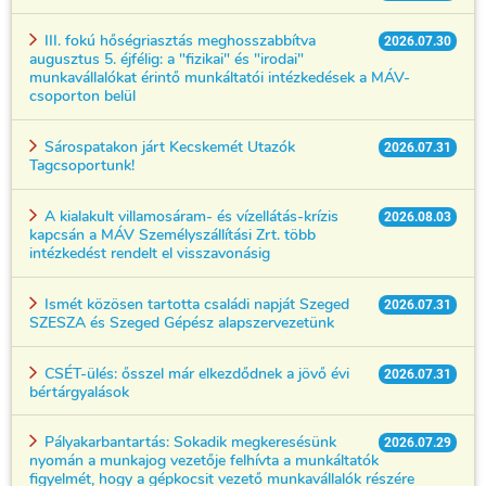
III. fokú hőségriasztás meghosszabbítva
2026.07.30
augusztus 5. éjfélig: a "fizikai" és "irodai"
munkavállalókat érintő munkáltatói intézkedések a MÁV-
csoporton belül
Sárospatakon járt Kecskemét Utazók
2026.07.31
Tagcsoportunk!
A kialakult villamosáram- és vízellátás-krízis
2026.08.03
kapcsán a MÁV Személyszállítási Zrt. több
intézkedést rendelt el visszavonásig
Ismét közösen tartotta családi napját Szeged
2026.07.31
SZESZA és Szeged Gépész alapszervezetünk
CSÉT-ülés: ősszel már elkezdődnek a jövő évi
2026.07.31
bértárgyalások
Pályakarbantartás: Sokadik megkeresésünk
2026.07.29
nyomán a munkajog vezetője felhívta a munkáltatók
figyelmét, hogy a gépkocsit vezető munkavállalók részére