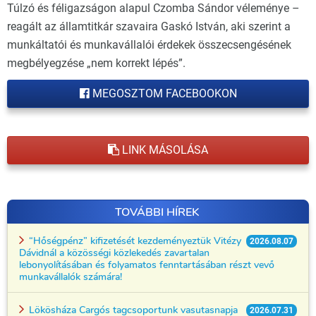
Túlzó és féligazságon alapul Czomba Sándor véleménye –
reagált az államtitkár szavaira Gaskó István, aki szerint a
munkáltatói és munkavállalói érdekek összecsengésének
megbélyegzése „nem korrekt lépés”.
MEGOSZTOM FACEBOOKON
LINK MÁSOLÁSA
TOVÁBBI HÍREK
“Hőségpénz” kifizetését kezdeményeztük Vitézy
2026.08.07
Dávidnál a közösségi közlekedés zavartalan
lebonyolításában és folyamatos fenntartásában részt vevő
munkavállalók számára!
Lökösháza Cargós tagcsoportunk vasutasnapja
2026.07.31