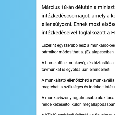
Március 18-án délután a miniszt
intézkedéscsomagot, amely a kor
ellensúlyozni. Ennek most első
intézkedéseivel foglalkozott a 
Eszerint egyszerűbb lesz a munkaidő-be
bármikor módosíthatja. (Ez alapesetben 
A home office munkavégzés biztosítása:
távmunkát is egyoldalúan elrendelheti.
A munkáltató ellenőrizheti a munkaválla
megteheti a szükséges és indokolt intéz
A munkaviszony rugalmasabb alakítása 
rendelkezéseitől külön megállapodásban 