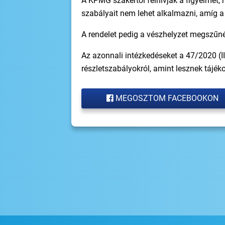
A KPMG szakértői felhívják a figyelmet, h
szabályait nem lehet alkalmazni, amíg a
A rendelet pedig a vészhelyzet megszűn
Az azonnali intézkedéseket a 47/2020 (I
részletszabályokról, amint lesznek tájék
MEGOSZTOM FACEBOOKON