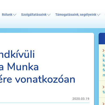
Rólunk
Szolgáltatásaink
Támogatásaink, segélyeink
ndkívüli
k
k
 a Munka
l
f
ére vonatkozóan
m
t
2020.03.19