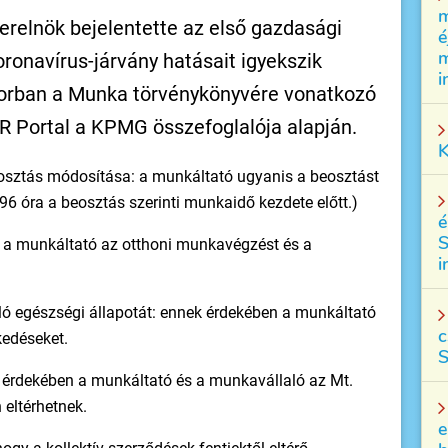
m
erelnök bejelentette az első gazdasági
é
m
onavírus-járvány hatásait igyekszik
i
sorban a Munka törvénykönyvére vonatkozó
HR Portal a KPMG összefoglalója alapján.
K
osztás módosítása: a munkáltató ugyanis a beosztást
96 óra a beosztás szerinti munkaidő kezdete előtt.)
é
S
 a munkáltató az otthoni munkavégzést és a
i
ló egészségi állapotát: ennek érdekében a munkáltató
c
kedéseket.
S
érdekében a munkáltató és a munkavállaló az Mt.
eltérhetnek.
e