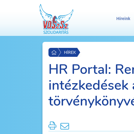
Híreink
HÍREK
HR Portal: Re
intézkedések
törvénykönyv