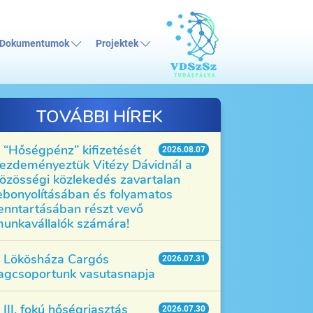
Dokumentumok
Projektek
TOVÁBBI HÍREK
“Hőségpénz” kifizetését
2026.08.07
ezdeményeztük Vitézy Dávidnál a
özösségi közlekedés zavartalan
ebonyolításában és folyamatos
enntartásában részt vevő
unkavállalók számára!
Lökösháza Cargós
2026.07.31
agcsoportunk vasutasnapja
III. fokú hőségriasztás
2026.07.30