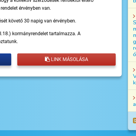
b
ogy a kollektív szerződések fentiektől eltérő
 rendelet érvényben van.
ését követő 30 napig van érvényben.
S
m
II.18.) kormányrendelet tartalmazza. A
m
g
oztatunk.
r
ó
LINK MÁSOLÁSA
V
k
a