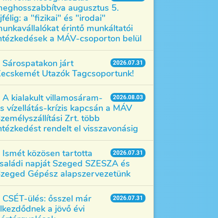
eghosszabbítva augusztus 5.
jfélig: a "fizikai" és "irodai"
unkavállalókat érintő munkáltatói
ntézkedések a MÁV-csoporton belül
Sárospatakon járt
2026.07.31
ecskemét Utazók Tagcsoportunk!
A kialakult villamosáram-
2026.08.03
s vízellátás-krízis kapcsán a MÁV
zemélyszállítási Zrt. több
ntézkedést rendelt el visszavonásig
Ismét közösen tartotta
2026.07.31
saládi napját Szeged SZESZA és
zeged Gépész alapszervezetünk
CSÉT-ülés: ősszel már
2026.07.31
lkezdődnek a jövő évi