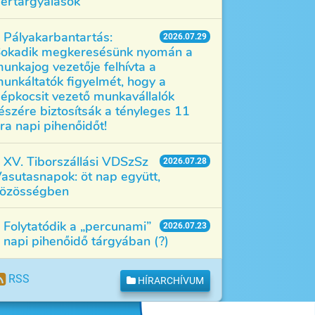
értárgyalások
Pályakarbantartás:
2026.07.29
okadik megkeresésünk nyomán a
unkajog vezetője felhívta a
unkáltatók figyelmét, hogy a
épkocsit vezető munkavállalók
észére biztosítsák a tényleges 11
ra napi pihenőidőt!
XV. Tiborszállási VDSzSz
2026.07.28
asutasnapok: öt nap együtt,
özösségben
Folytatódik a „percunami”
2026.07.23
 napi pihenőidő tárgyában (?)
RSS
HÍRARCHÍVUM