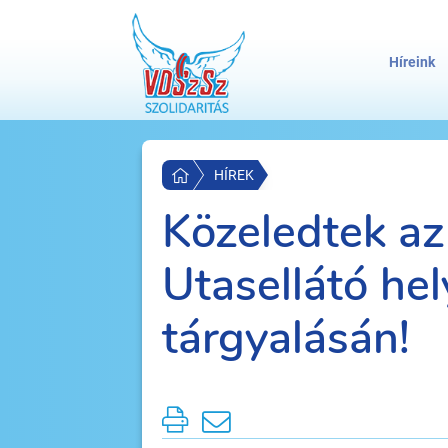
Híreink
HÍREK
Közeledtek az
Utasellátó he
tárgyalásán!