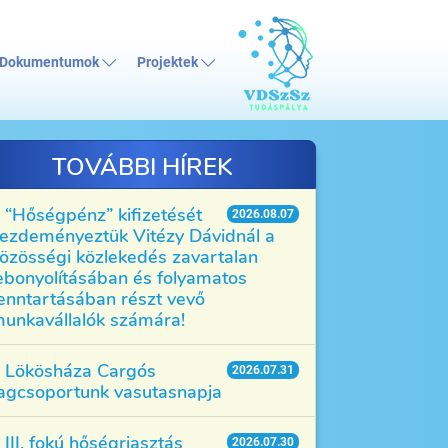
Dokumentumok
Projektek
TOVÁBBI HÍREK
“Hőségpénz” kifizetését
2026.08.07
ezdeményeztük Vitézy Dávidnál a
özösségi közlekedés zavartalan
ebonyolításában és folyamatos
enntartásában részt vevő
unkavállalók számára!
Lökösháza Cargós
2026.07.31
agcsoportunk vasutasnapja
III. fokú hőségriasztás
2026.07.30