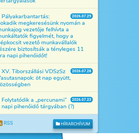
értárgyalások
Pályakarbantartás:
2026.07.29
okadik megkeresésünk nyomán a
unkajog vezetője felhívta a
unkáltatók figyelmét, hogy a
épkocsit vezető munkavállalók
észére biztosítsák a tényleges 11
ra napi pihenőidőt!
XV. Tiborszállási VDSzSz
2026.07.28
asutasnapok: öt nap együtt,
özösségben
Folytatódik a „percunami”
2026.07.23
 napi pihenőidő tárgyában (?)
RSS
HÍRARCHÍVUM